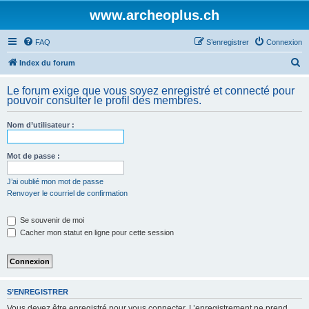
www.archeoplus.ch
FAQ
S’enregistrer
Connexion
R
Index du forum
e
Le forum exige que vous soyez enregistré et connecté pour
c
pouvoir consulter le profil des membres.
h
Nom d’utilisateur :
e
r
Mot de passe :
c
h
J’ai oublié mon mot de passe
Renvoyer le courriel de confirmation
e
r
Se souvenir de moi
Cacher mon statut en ligne pour cette session
S’ENREGISTRER
Vous devez être enregistré pour vous connecter. L’enregistrement ne prend