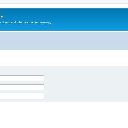
ch
 - Swiss and international archaeology