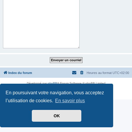
Index du forum
Heures au format
UTC+02:00
Développé par
phpBB
® Forum Software © phpBB Limited
Traduit par
phpBB-fr.com
En poursuivant votre navigation, vous acceptez
Confidentialité
|
Conditions
l’utilisation de cookies.
En savoir plus
OK