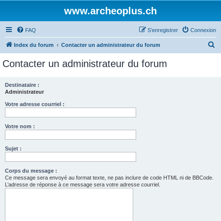
www.archeoplus.ch
FAQ
S’enregistrer
Connexion
R
Index du forum
Contacter un administrateur du forum
e
Contacter un administrateur du forum
c
h
Destinataire :
Administrateur
e
r
Votre adresse courriel :
c
Votre nom :
h
e
Sujet :
r
Corps du message :
Ce message sera envoyé au format texte, ne pas inclure de code HTML ni de BBCode.
L’adresse de réponse à ce message sera votre adresse courriel.