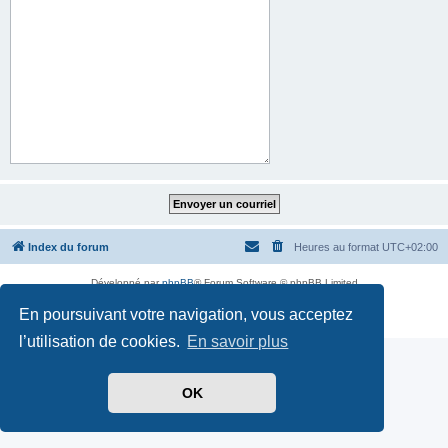
Index du forum
Heures au format
UTC+02:00
Développé par
phpBB
® Forum Software © phpBB Limited
Traduit par
phpBB-fr.com
En poursuivant votre navigation, vous acceptez
Confidentialité
|
Conditions
l’utilisation de cookies.
En savoir plus
OK