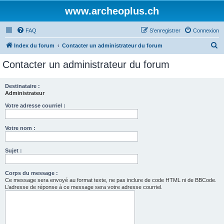
www.archeoplus.ch
FAQ
S’enregistrer
Connexion
R
Index du forum
Contacter un administrateur du forum
e
Contacter un administrateur du forum
c
h
Destinataire :
Administrateur
e
r
Votre adresse courriel :
c
Votre nom :
h
e
Sujet :
r
Corps du message :
Ce message sera envoyé au format texte, ne pas inclure de code HTML ni de BBCode.
L’adresse de réponse à ce message sera votre adresse courriel.