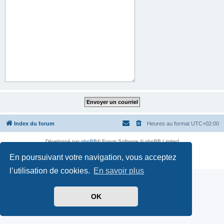
Index du forum
Heures au format
UTC+02:00
Développé par
phpBB
® Forum Software © phpBB Limited
Traduit par
phpBB-fr.com
En poursuivant votre navigation, vous acceptez
Confidentialité
|
Conditions
l’utilisation de cookies.
En savoir plus
OK