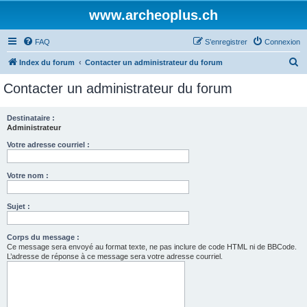
www.archeoplus.ch
FAQ
S’enregistrer
Connexion
R
Index du forum
Contacter un administrateur du forum
e
Contacter un administrateur du forum
c
h
Destinataire :
Administrateur
e
r
Votre adresse courriel :
c
Votre nom :
h
e
Sujet :
r
Corps du message :
Ce message sera envoyé au format texte, ne pas inclure de code HTML ni de BBCode.
L’adresse de réponse à ce message sera votre adresse courriel.