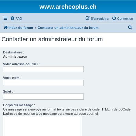
www.archeoplus.ch
FAQ
S’enregistrer
Connexion
R
Index du forum
Contacter un administrateur du forum
e
Contacter un administrateur du forum
c
h
Destinataire :
Administrateur
e
r
Votre adresse courriel :
c
Votre nom :
h
e
Sujet :
r
Corps du message :
Ce message sera envoyé au format texte, ne pas inclure de code HTML ni de BBCode.
L’adresse de réponse à ce message sera votre adresse courriel.