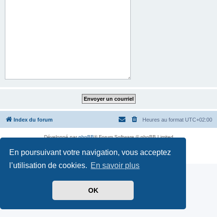
Index du forum
Heures au format
UTC+02:00
Développé par
phpBB
® Forum Software © phpBB Limited
Traduit par
phpBB-fr.com
En poursuivant votre navigation, vous acceptez
Confidentialité
|
Conditions
l’utilisation de cookies.
En savoir plus
OK