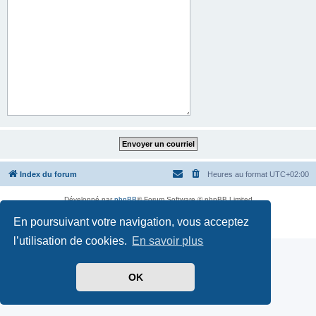
Index du forum
Heures au format
UTC+02:00
Développé par
phpBB
® Forum Software © phpBB Limited
Traduit par
phpBB-fr.com
En poursuivant votre navigation, vous acceptez
Confidentialité
|
Conditions
l’utilisation de cookies.
En savoir plus
OK