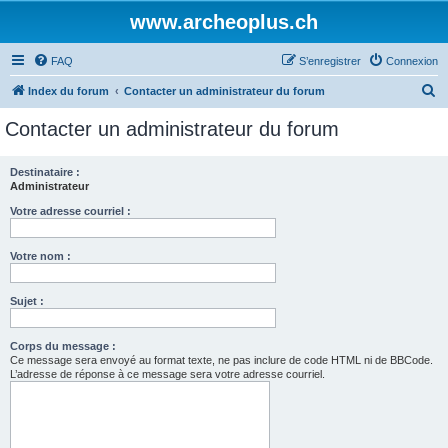
www.archeoplus.ch
FAQ
S’enregistrer
Connexion
R
Index du forum
Contacter un administrateur du forum
e
Contacter un administrateur du forum
c
h
Destinataire :
Administrateur
e
r
Votre adresse courriel :
c
Votre nom :
h
e
Sujet :
r
Corps du message :
Ce message sera envoyé au format texte, ne pas inclure de code HTML ni de BBCode.
L’adresse de réponse à ce message sera votre adresse courriel.