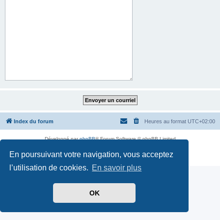
Index du forum
Heures au format
UTC+02:00
Développé par
phpBB
® Forum Software © phpBB Limited
Traduit par
phpBB-fr.com
En poursuivant votre navigation, vous acceptez
Confidentialité
|
Conditions
l’utilisation de cookies.
En savoir plus
OK