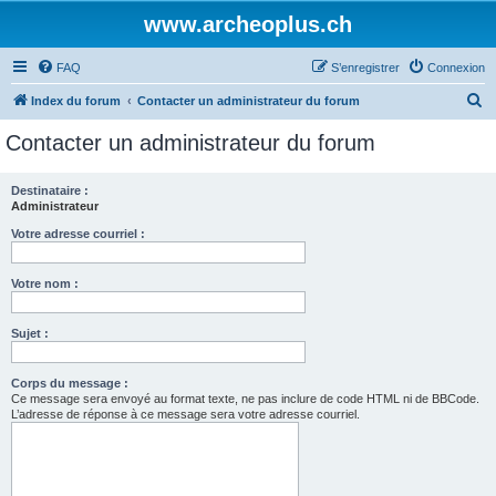
www.archeoplus.ch
FAQ
S’enregistrer
Connexion
R
Index du forum
Contacter un administrateur du forum
e
Contacter un administrateur du forum
c
h
Destinataire :
Administrateur
e
r
Votre adresse courriel :
c
Votre nom :
h
e
Sujet :
r
Corps du message :
Ce message sera envoyé au format texte, ne pas inclure de code HTML ni de BBCode.
L’adresse de réponse à ce message sera votre adresse courriel.