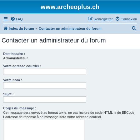
www.archeoplus.ch
FAQ
S’enregistrer
Connexion
R
Index du forum
Contacter un administrateur du forum
e
Contacter un administrateur du forum
c
h
Destinataire :
Administrateur
e
r
Votre adresse courriel :
c
Votre nom :
h
e
Sujet :
r
Corps du message :
Ce message sera envoyé au format texte, ne pas inclure de code HTML ni de BBCode.
L’adresse de réponse à ce message sera votre adresse courriel.