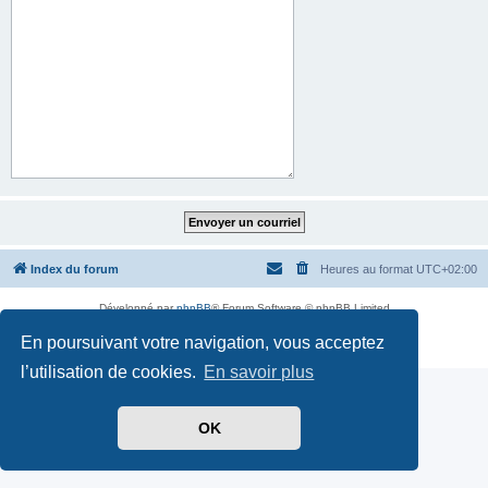
Index du forum
Heures au format
UTC+02:00
Développé par
phpBB
® Forum Software © phpBB Limited
Traduit par
phpBB-fr.com
En poursuivant votre navigation, vous acceptez
Confidentialité
|
Conditions
l’utilisation de cookies.
En savoir plus
OK