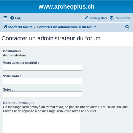
www.archeoplus.ch
FAQ
S’enregistrer
Connexion
R
Index du forum
Contacter un administrateur du forum
e
Contacter un administrateur du forum
c
h
Destinataire :
Administrateur
e
r
Votre adresse courriel :
c
Votre nom :
h
e
Sujet :
r
Corps du message :
Ce message sera envoyé au format texte, ne pas inclure de code HTML ni de BBCode.
L’adresse de réponse à ce message sera votre adresse courriel.