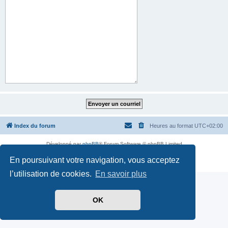
Index du forum
Heures au format
UTC+02:00
Développé par
phpBB
® Forum Software © phpBB Limited
Traduit par
phpBB-fr.com
En poursuivant votre navigation, vous acceptez
Confidentialité
|
Conditions
l’utilisation de cookies.
En savoir plus
OK