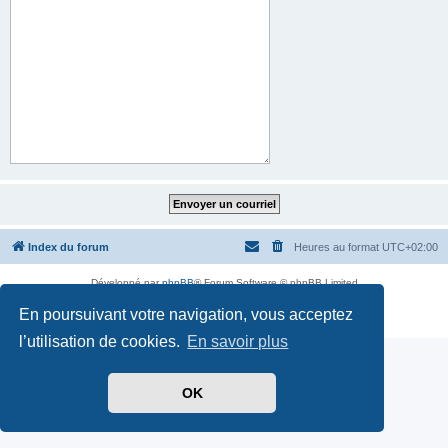
Index du forum
Heures au format
UTC+02:00
Développé par
phpBB
® Forum Software © phpBB Limited
Traduit par
phpBB-fr.com
En poursuivant votre navigation, vous acceptez
Confidentialité
|
Conditions
l’utilisation de cookies.
En savoir plus
OK