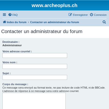
www.archeoplus.ch
FAQ
S’enregistrer
Connexion
R
Index du forum
Contacter un administrateur du forum
e
Contacter un administrateur du forum
c
h
Destinataire :
Administrateur
e
r
Votre adresse courriel :
c
Votre nom :
h
e
Sujet :
r
Corps du message :
Ce message sera envoyé au format texte, ne pas inclure de code HTML ni de BBCode.
L’adresse de réponse à ce message sera votre adresse courriel.