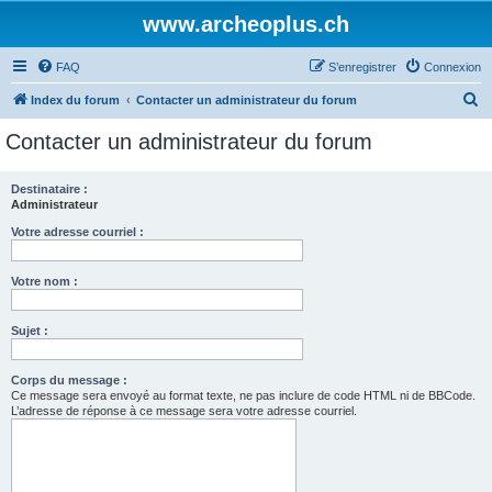
www.archeoplus.ch
FAQ
S’enregistrer
Connexion
R
Index du forum
Contacter un administrateur du forum
e
Contacter un administrateur du forum
c
h
Destinataire :
Administrateur
e
r
Votre adresse courriel :
c
Votre nom :
h
e
Sujet :
r
Corps du message :
Ce message sera envoyé au format texte, ne pas inclure de code HTML ni de BBCode.
L’adresse de réponse à ce message sera votre adresse courriel.