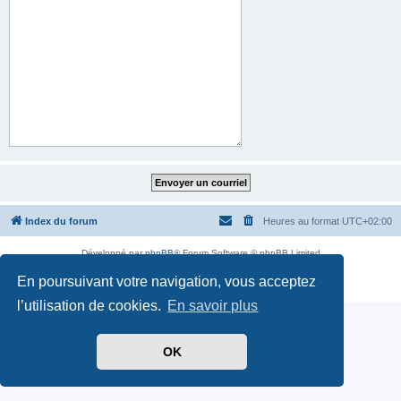
Index du forum
Heures au format
UTC+02:00
Développé par
phpBB
® Forum Software © phpBB Limited
Traduit par
phpBB-fr.com
En poursuivant votre navigation, vous acceptez
Confidentialité
|
Conditions
l’utilisation de cookies.
En savoir plus
OK