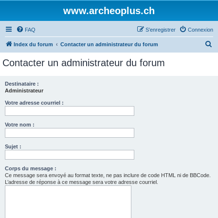
www.archeoplus.ch
FAQ
S’enregistrer
Connexion
R
Index du forum
Contacter un administrateur du forum
e
Contacter un administrateur du forum
c
h
Destinataire :
Administrateur
e
r
Votre adresse courriel :
c
Votre nom :
h
e
Sujet :
r
Corps du message :
Ce message sera envoyé au format texte, ne pas inclure de code HTML ni de BBCode.
L’adresse de réponse à ce message sera votre adresse courriel.