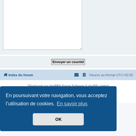
Index du forum
Heures au format
UTC+02:00
Développé par
phpBB
® Forum Software © phpBB Limited
Traduit par
phpBB-fr.com
En poursuivant votre navigation, vous acceptez
Confidentialité
|
Conditions
l’utilisation de cookies.
En savoir plus
OK