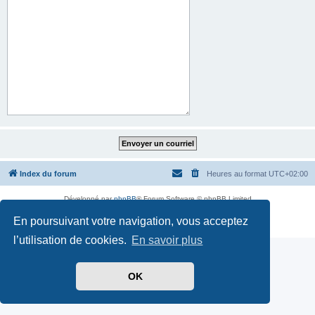
Index du forum
Heures au format
UTC+02:00
Développé par
phpBB
® Forum Software © phpBB Limited
Traduit par
phpBB-fr.com
En poursuivant votre navigation, vous acceptez
Confidentialité
|
Conditions
l’utilisation de cookies.
En savoir plus
OK