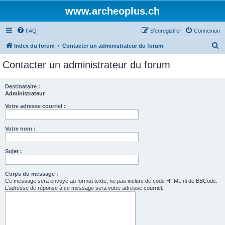
www.archeoplus.ch
FAQ
S’enregistrer
Connexion
R
Index du forum
Contacter un administrateur du forum
e
Contacter un administrateur du forum
c
h
Destinataire :
Administrateur
e
r
Votre adresse courriel :
c
Votre nom :
h
e
Sujet :
r
Corps du message :
Ce message sera envoyé au format texte, ne pas inclure de code HTML ni de BBCode.
L’adresse de réponse à ce message sera votre adresse courriel.