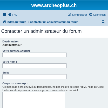
www.archeoplus.ch
FAQ
S’enregistrer
Connexion
R
Index du forum
Contacter un administrateur du forum
e
Contacter un administrateur du forum
c
h
Destinataire :
Administrateur
e
r
Votre adresse courriel :
c
Votre nom :
h
e
Sujet :
r
Corps du message :
Ce message sera envoyé au format texte, ne pas inclure de code HTML ni de BBCode.
L’adresse de réponse à ce message sera votre adresse courriel.