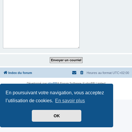
Index du forum
Heures au format
UTC+02:00
Développé par
phpBB
® Forum Software © phpBB Limited
Traduit par
phpBB-fr.com
En poursuivant votre navigation, vous acceptez
Confidentialité
|
Conditions
l’utilisation de cookies.
En savoir plus
OK