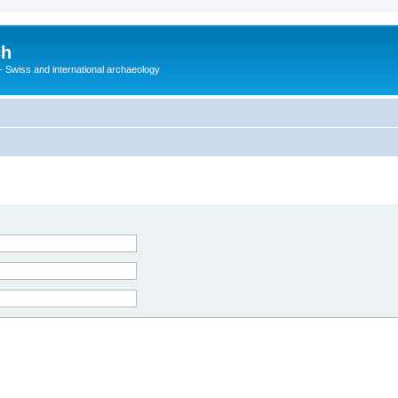
ch
 - Swiss and international archaeology