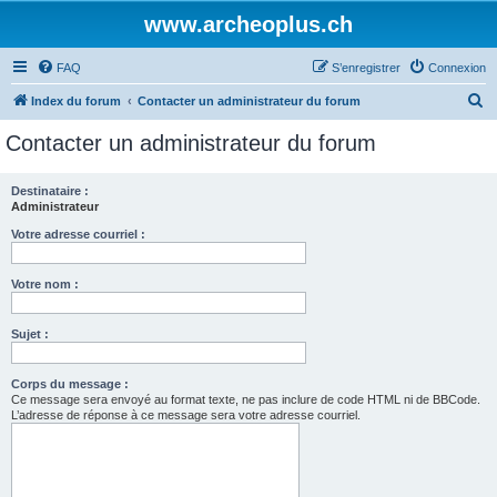
www.archeoplus.ch
FAQ
S’enregistrer
Connexion
R
Index du forum
Contacter un administrateur du forum
e
Contacter un administrateur du forum
c
h
Destinataire :
Administrateur
e
r
Votre adresse courriel :
c
Votre nom :
h
e
Sujet :
r
Corps du message :
Ce message sera envoyé au format texte, ne pas inclure de code HTML ni de BBCode.
L’adresse de réponse à ce message sera votre adresse courriel.