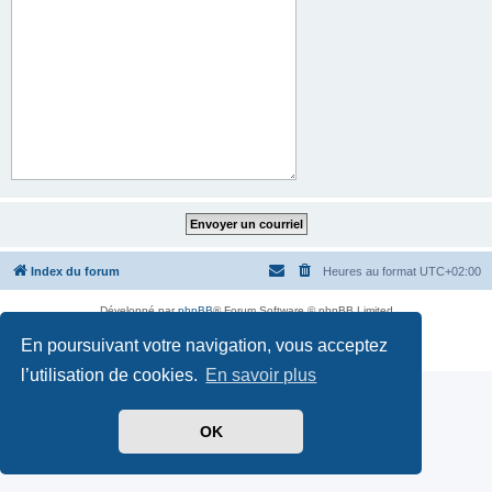
Index du forum
Heures au format
UTC+02:00
Développé par
phpBB
® Forum Software © phpBB Limited
Traduit par
phpBB-fr.com
En poursuivant votre navigation, vous acceptez
Confidentialité
|
Conditions
l’utilisation de cookies.
En savoir plus
OK