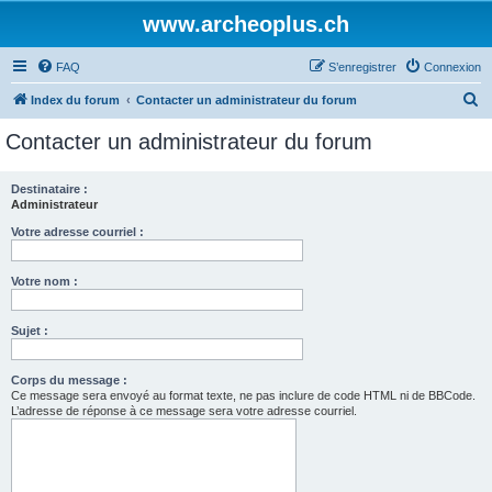
www.archeoplus.ch
FAQ
S’enregistrer
Connexion
R
Index du forum
Contacter un administrateur du forum
e
Contacter un administrateur du forum
c
h
Destinataire :
Administrateur
e
r
Votre adresse courriel :
c
Votre nom :
h
e
Sujet :
r
Corps du message :
Ce message sera envoyé au format texte, ne pas inclure de code HTML ni de BBCode.
L’adresse de réponse à ce message sera votre adresse courriel.