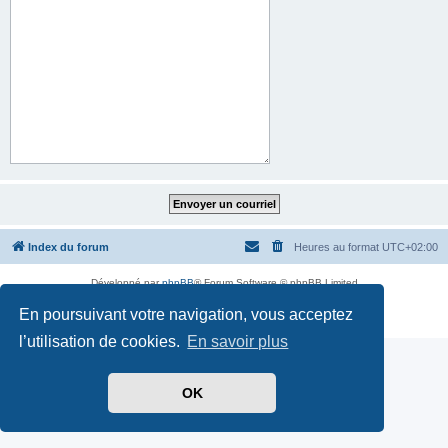
Index du forum
Heures au format
UTC+02:00
Développé par
phpBB
® Forum Software © phpBB Limited
Traduit par
phpBB-fr.com
En poursuivant votre navigation, vous acceptez
Confidentialité
|
Conditions
l’utilisation de cookies.
En savoir plus
OK