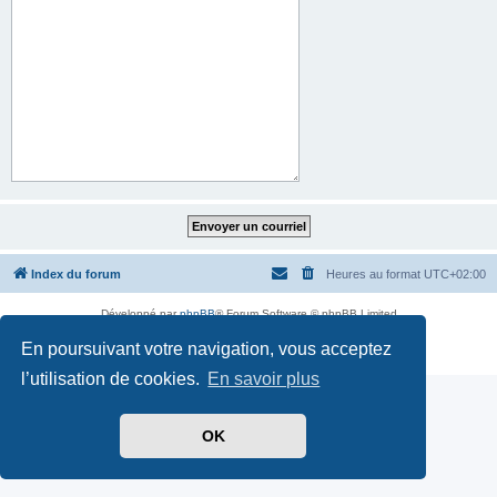
Index du forum
Heures au format
UTC+02:00
Développé par
phpBB
® Forum Software © phpBB Limited
Traduit par
phpBB-fr.com
En poursuivant votre navigation, vous acceptez
Confidentialité
|
Conditions
l’utilisation de cookies.
En savoir plus
OK