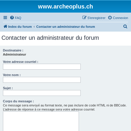
www.archeoplus.ch
FAQ
S’enregistrer
Connexion
R
Index du forum
Contacter un administrateur du forum
e
Contacter un administrateur du forum
c
h
Destinataire :
Administrateur
e
r
Votre adresse courriel :
c
Votre nom :
h
e
Sujet :
r
Corps du message :
Ce message sera envoyé au format texte, ne pas inclure de code HTML ni de BBCode.
L’adresse de réponse à ce message sera votre adresse courriel.