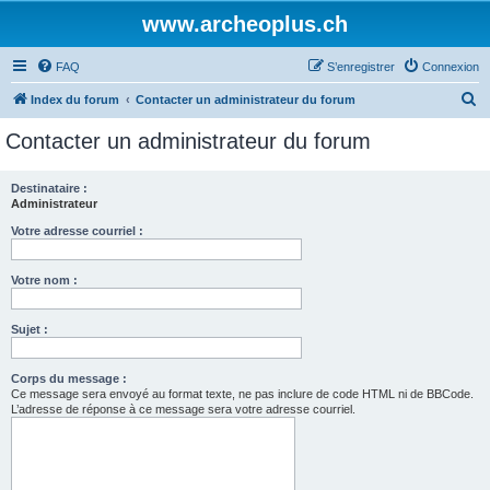
www.archeoplus.ch
FAQ
S’enregistrer
Connexion
R
Index du forum
Contacter un administrateur du forum
e
Contacter un administrateur du forum
c
h
Destinataire :
Administrateur
e
r
Votre adresse courriel :
c
Votre nom :
h
e
Sujet :
r
Corps du message :
Ce message sera envoyé au format texte, ne pas inclure de code HTML ni de BBCode.
L’adresse de réponse à ce message sera votre adresse courriel.