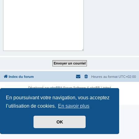
Index du forum
Heures au format
UTC+02:00
Développé par
phpBB
® Forum Software © phpBB Limited
Traduit par
phpBB-fr.com
En poursuivant votre navigation, vous acceptez
Confidentialité
|
Conditions
l’utilisation de cookies.
En savoir plus
OK