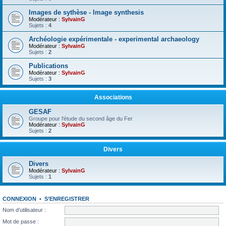
Images de sythèse - Image synthesis
Modérateur :
SylvainG
Sujets :
4
Archéologie expérimentale - experimental archaeology
Modérateur :
SylvainG
Sujets :
2
Publications
Modérateur :
SylvainG
Sujets :
3
Associations
GESAF
Groupe pour l'étude du second âge du Fer
Modérateur :
SylvainG
Sujets :
2
Divers
Divers
Modérateur :
SylvainG
Sujets :
1
CONNEXION
•
S’ENREGISTRER
Nom d’utilisateur :
Mot de passe :