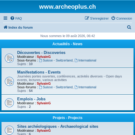
www.archeoplus.ch
FAQ
S’enregistrer
Connexion
R
Index du forum
e
Nous sommes le 09 août 2026, 06:42
c
Actualités - News
h
Découvertes - Discoveries
e
Modérateur :
SylvainG
Sous-forums :
Suisse - Switzerland
,
International
r
Sujets :
10
c
Manifestations - Events
Journées portes ouvertes, conférences, activités diverses - Open days
h
events, lectures, various activities
Modérateur :
SylvainG
e
Sous-forums :
Suisse - Switzerland
,
International
Sujets :
54
r
Emplois - Jobs
Modérateur :
SylvainG
Sujets :
2
Projets - Projects
Sites archéologiques - Archaeological sites
Modérateur :
SylvainG
Sujets :
6