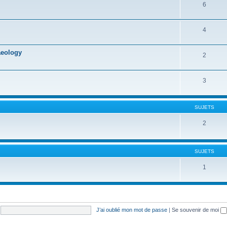
6
4
aeology
2
3
SUJETS
2
SUJETS
1
J’ai oublié mon mot de passe
|
Se souvenir de moi