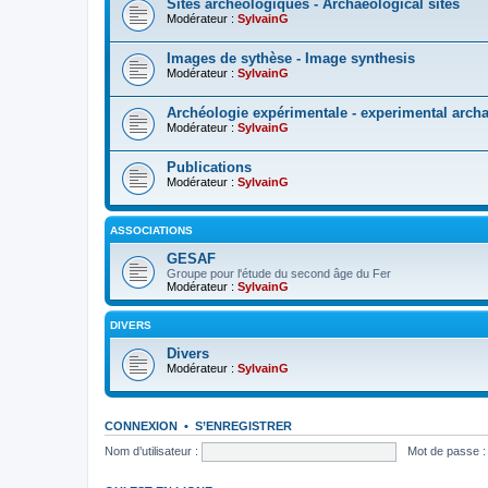
Sites archéologiques - Archaeological sites
Modérateur :
SylvainG
Images de sythèse - Image synthesis
Modérateur :
SylvainG
Archéologie expérimentale - experimental arch
Modérateur :
SylvainG
Publications
Modérateur :
SylvainG
ASSOCIATIONS
GESAF
Groupe pour l'étude du second âge du Fer
Modérateur :
SylvainG
DIVERS
Divers
Modérateur :
SylvainG
CONNEXION
•
S’ENREGISTRER
Nom d’utilisateur :
Mot de passe :