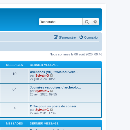
Rechercher
Recherche avancé
S’enregistrer
Connexion
Nous sommes le 08 août 2026, 09:46
MESSAGES
DERNIER MESSAGE
Avenches (VD): trois nouvelle…
10
V
par
SylvainG
o
27 juin 2024, 18:26
i
r
Journées vaudoises d'archéolo…
64
l
V
par
SylvainG
e
o
25 avr. 2025, 09:55
d
i
e
r
r
l
Offre pour un poste de conser…
n
4
e
V
par
SylvainG
i
d
o
22 mai 2011, 17:49
e
e
i
r
r
r
m
n
l
MESSAGES
DERNIER MESSAGE
e
i
e
s
e