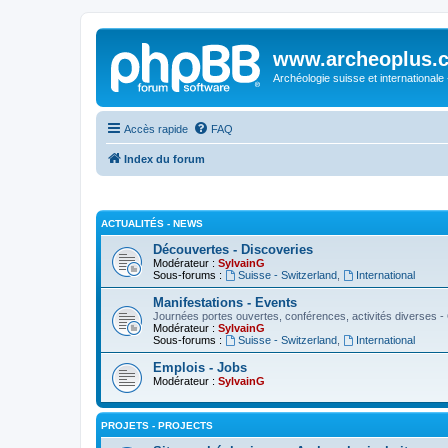
www.archeoplus.
Archéologie suisse et internationale
Accès rapide
FAQ
Index du forum
ACTUALITÉS - NEWS
Découvertes - Discoveries
Modérateur :
SylvainG
Sous-forums :
Suisse - Switzerland
,
International
Manifestations - Events
Journées portes ouvertes, conférences, activités diverses - 
Modérateur :
SylvainG
Sous-forums :
Suisse - Switzerland
,
International
Emplois - Jobs
Modérateur :
SylvainG
PROJETS - PROJECTS