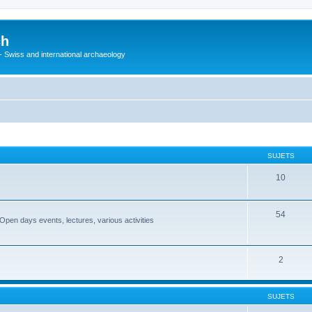
ch
 - Swiss and international archaeology
SUJETS
10
54
Open days events, lectures, various activities
2
SUJETS