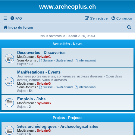
www.archeoplus.ch
FAQ
S’enregistrer
Connexion
R
Index du forum
e
Nous sommes le 10 août 2026, 08:03
c
Actualités - News
h
Découvertes - Discoveries
e
Modérateur :
SylvainG
Sous-forums :
Suisse - Switzerland
,
International
r
Sujets :
10
c
Manifestations - Events
Journées portes ouvertes, conférences, activités diverses - Open days
h
events, lectures, various activities
Modérateur :
SylvainG
e
Sous-forums :
Suisse - Switzerland
,
International
Sujets :
54
r
Emplois - Jobs
Modérateur :
SylvainG
Sujets :
2
Projets - Projects
Sites archéologiques - Archaeological sites
Modérateur :
SylvainG
Sujets :
6