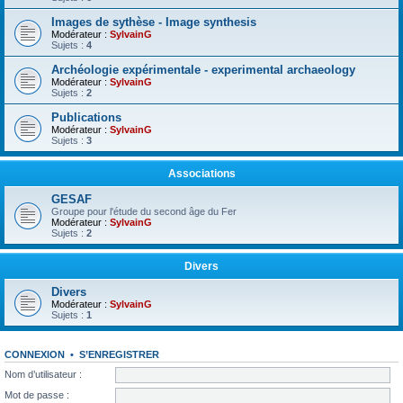
Images de sythèse - Image synthesis
Modérateur :
SylvainG
Sujets :
4
Archéologie expérimentale - experimental archaeology
Modérateur :
SylvainG
Sujets :
2
Publications
Modérateur :
SylvainG
Sujets :
3
Associations
GESAF
Groupe pour l'étude du second âge du Fer
Modérateur :
SylvainG
Sujets :
2
Divers
Divers
Modérateur :
SylvainG
Sujets :
1
CONNEXION
•
S’ENREGISTRER
Nom d’utilisateur :
Mot de passe :