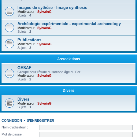
Images de sythèse - Image synthesis
Modérateur :
SylvainG
Sujets :
4
Archéologie expérimentale - experimental archaeology
Modérateur :
SylvainG
Sujets :
2
Publications
Modérateur :
SylvainG
Sujets :
3
Associations
GESAF
Groupe pour l'étude du second âge du Fer
Modérateur :
SylvainG
Sujets :
2
Divers
Divers
Modérateur :
SylvainG
Sujets :
1
CONNEXION
•
S’ENREGISTRER
Nom d’utilisateur :
Mot de passe :