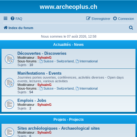
www.archeoplus.ch
FAQ
S’enregistrer
Connexion
R
Index du forum
e
Nous sommes le 07 août 2026, 12:58
c
Actualités - News
h
Découvertes - Discoveries
e
Modérateur :
SylvainG
Sous-forums :
Suisse - Switzerland
,
International
r
Sujets :
10
c
Manifestations - Events
Journées portes ouvertes, conférences, activités diverses - Open days
h
events, lectures, various activities
Modérateur :
SylvainG
e
Sous-forums :
Suisse - Switzerland
,
International
Sujets :
54
r
Emplois - Jobs
Modérateur :
SylvainG
Sujets :
2
Projets - Projects
Sites archéologiques - Archaeological sites
Modérateur :
SylvainG
Sujets :
6