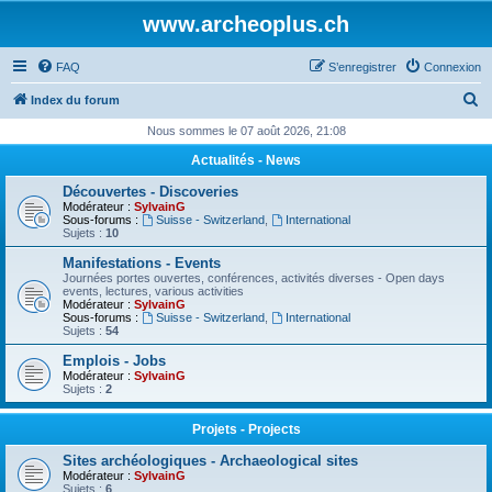
www.archeoplus.ch
FAQ
S’enregistrer
Connexion
R
Index du forum
e
Nous sommes le 07 août 2026, 21:08
c
Actualités - News
h
Découvertes - Discoveries
e
Modérateur :
SylvainG
Sous-forums :
Suisse - Switzerland
,
International
r
Sujets :
10
c
Manifestations - Events
Journées portes ouvertes, conférences, activités diverses - Open days
h
events, lectures, various activities
Modérateur :
SylvainG
e
Sous-forums :
Suisse - Switzerland
,
International
Sujets :
54
r
Emplois - Jobs
Modérateur :
SylvainG
Sujets :
2
Projets - Projects
Sites archéologiques - Archaeological sites
Modérateur :
SylvainG
Sujets :
6