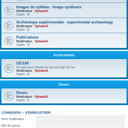
Images de sythèse - Image synthesis
Modérateur :
SylvainG
Sujets :
4
Archéologie expérimentale - experimental archaeology
Modérateur :
SylvainG
Sujets :
2
Publications
Modérateur :
SylvainG
Sujets :
3
Associations
GESAF
Groupe pour l'étude du second âge du Fer
Modérateur :
SylvainG
Sujets :
2
Divers
Divers
Modérateur :
SylvainG
Sujets :
1
CONNEXION
•
S’ENREGISTRER
Nom d’utilisateur :
Mot de passe :