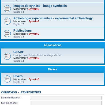
Images de sythèse - Image synthesis
Modérateur :
SylvainG
Sujets :
4
Archéologie expérimentale - experimental archaeology
Modérateur :
SylvainG
Sujets :
2
Publications
Modérateur :
SylvainG
Sujets :
3
Associations
GESAF
Groupe pour l'étude du second âge du Fer
Modérateur :
SylvainG
Sujets :
2
Divers
Divers
Modérateur :
SylvainG
Sujets :
1
CONNEXION
•
S’ENREGISTRER
Nom d’utilisateur :
Mot de passe :