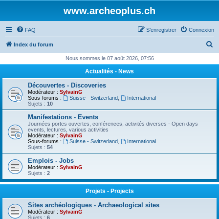
www.archeoplus.ch
FAQ
S’enregistrer
Connexion
R
Index du forum
e
Nous sommes le 07 août 2026, 07:56
c
Actualités - News
h
Découvertes - Discoveries
e
Modérateur :
SylvainG
Sous-forums :
Suisse - Switzerland
,
International
r
Sujets :
10
c
Manifestations - Events
Journées portes ouvertes, conférences, activités diverses - Open days
h
events, lectures, various activities
Modérateur :
SylvainG
e
Sous-forums :
Suisse - Switzerland
,
International
Sujets :
54
r
Emplois - Jobs
Modérateur :
SylvainG
Sujets :
2
Projets - Projects
Sites archéologiques - Archaeological sites
Modérateur :
SylvainG
Sujets :
6