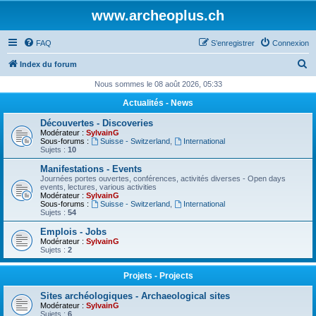
www.archeoplus.ch
FAQ
S’enregistrer
Connexion
R
Index du forum
e
Nous sommes le 08 août 2026, 05:33
c
Actualités - News
h
Découvertes - Discoveries
e
Modérateur :
SylvainG
Sous-forums :
Suisse - Switzerland
,
International
r
Sujets :
10
c
Manifestations - Events
Journées portes ouvertes, conférences, activités diverses - Open days
h
events, lectures, various activities
Modérateur :
SylvainG
e
Sous-forums :
Suisse - Switzerland
,
International
Sujets :
54
r
Emplois - Jobs
Modérateur :
SylvainG
Sujets :
2
Projets - Projects
Sites archéologiques - Archaeological sites
Modérateur :
SylvainG
Sujets :
6