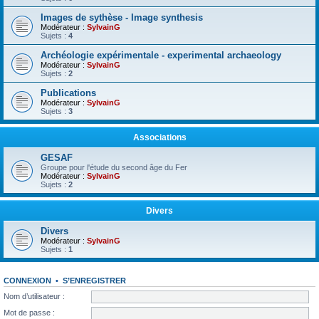
Images de sythèse - Image synthesis
Modérateur :
SylvainG
Sujets :
4
Archéologie expérimentale - experimental archaeology
Modérateur :
SylvainG
Sujets :
2
Publications
Modérateur :
SylvainG
Sujets :
3
Associations
GESAF
Groupe pour l'étude du second âge du Fer
Modérateur :
SylvainG
Sujets :
2
Divers
Divers
Modérateur :
SylvainG
Sujets :
1
CONNEXION
•
S’ENREGISTRER
Nom d’utilisateur :
Mot de passe :