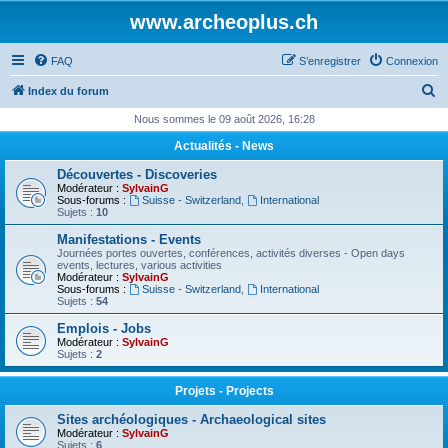
www.archeoplus.ch
FAQ
S’enregistrer
Connexion
R
Index du forum
e
Nous sommes le 09 août 2026, 16:28
c
Actualités - News
h
Découvertes - Discoveries
e
Modérateur :
SylvainG
Sous-forums :
Suisse - Switzerland
,
International
r
Sujets :
10
c
Manifestations - Events
Journées portes ouvertes, conférences, activités diverses - Open days
h
events, lectures, various activities
Modérateur :
SylvainG
e
Sous-forums :
Suisse - Switzerland
,
International
Sujets :
54
r
Emplois - Jobs
Modérateur :
SylvainG
Sujets :
2
Projets - Projects
Sites archéologiques - Archaeological sites
Modérateur :
SylvainG
Sujets :
6