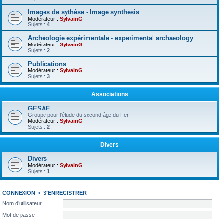
Images de sythèse - Image synthesis
Modérateur :
SylvainG
Sujets :
4
Archéologie expérimentale - experimental archaeology
Modérateur :
SylvainG
Sujets :
2
Publications
Modérateur :
SylvainG
Sujets :
3
Associations
GESAF
Groupe pour l'étude du second âge du Fer
Modérateur :
SylvainG
Sujets :
2
Divers
Divers
Modérateur :
SylvainG
Sujets :
1
CONNEXION
•
S’ENREGISTRER
Nom d’utilisateur :
Mot de passe :