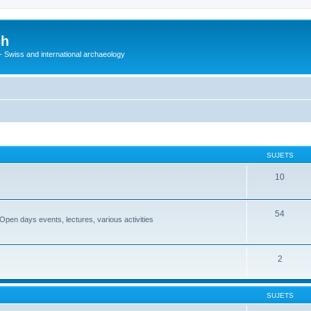
ch
 - Swiss and international archaeology
SUJETS
10
54
Open days events, lectures, various activities
2
SUJETS