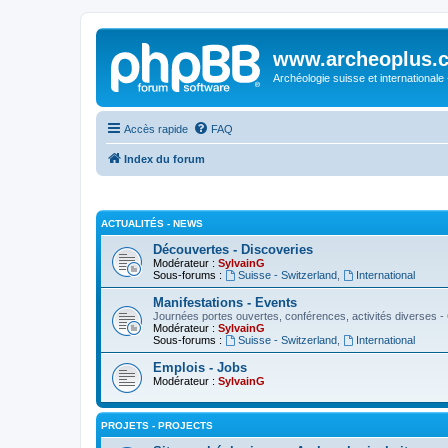
www.archeoplus.
Archéologie suisse et internationale
Accès rapide
FAQ
Index du forum
ACTUALITÉS - NEWS
Découvertes - Discoveries
Modérateur :
SylvainG
Sous-forums :
Suisse - Switzerland
,
International
Manifestations - Events
Journées portes ouvertes, conférences, activités diverses - 
Modérateur :
SylvainG
Sous-forums :
Suisse - Switzerland
,
International
Emplois - Jobs
Modérateur :
SylvainG
PROJETS - PROJECTS