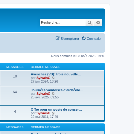
Rechercher
Recherche avancé
S’enregistrer
Connexion
Nous sommes le 08 août 2026, 19:40
MESSAGES
DERNIER MESSAGE
Avenches (VD): trois nouvelle…
10
V
par
SylvainG
o
27 juin 2024, 18:26
i
r
Journées vaudoises d'archéolo…
64
l
V
par
SylvainG
e
o
25 avr. 2025, 09:55
d
i
e
r
r
l
Offre pour un poste de conser…
n
4
e
V
par
SylvainG
i
d
o
22 mai 2011, 17:49
e
e
i
r
r
r
m
n
l
MESSAGES
DERNIER MESSAGE
e
i
e
s
e