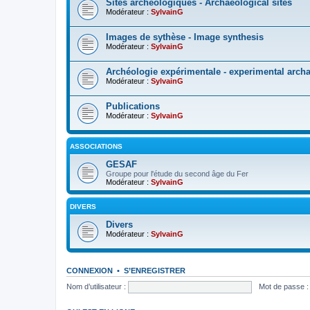
Sites archéologiques - Archaeological sites
Modérateur :
SylvainG
Images de sythèse - Image synthesis
Modérateur :
SylvainG
Archéologie expérimentale - experimental arch
Modérateur :
SylvainG
Publications
Modérateur :
SylvainG
ASSOCIATIONS
GESAF
Groupe pour l'étude du second âge du Fer
Modérateur :
SylvainG
DIVERS
Divers
Modérateur :
SylvainG
CONNEXION
•
S’ENREGISTRER
Nom d’utilisateur :
Mot de passe :