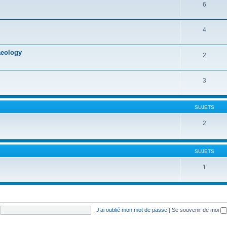
6
4
aeology
2
3
SUJETS
2
SUJETS
1
J’ai oublié mon mot de passe
|
Se souvenir de moi