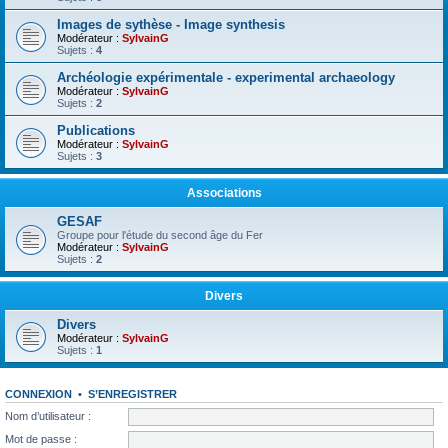
Images de sythèse - Image synthesis
Modérateur :
SylvainG
Sujets :
4
Archéologie expérimentale - experimental archaeology
Modérateur :
SylvainG
Sujets :
2
Publications
Modérateur :
SylvainG
Sujets :
3
Associations
GESAF
Groupe pour l'étude du second âge du Fer
Modérateur :
SylvainG
Sujets :
2
Divers
Divers
Modérateur :
SylvainG
Sujets :
1
CONNEXION
•
S’ENREGISTRER
Nom d’utilisateur :
Mot de passe :