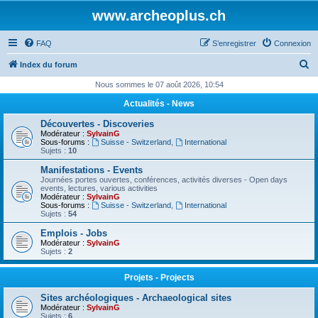
www.archeoplus.ch
FAQ
S’enregistrer
Connexion
R
Index du forum
e
Nous sommes le 07 août 2026, 10:54
c
Actualités - News
h
Découvertes - Discoveries
e
Modérateur :
SylvainG
Sous-forums :
Suisse - Switzerland
,
International
r
Sujets :
10
c
Manifestations - Events
Journées portes ouvertes, conférences, activités diverses - Open days
h
events, lectures, various activities
Modérateur :
SylvainG
e
Sous-forums :
Suisse - Switzerland
,
International
Sujets :
54
r
Emplois - Jobs
Modérateur :
SylvainG
Sujets :
2
Projets - Projects
Sites archéologiques - Archaeological sites
Modérateur :
SylvainG
Sujets :
6