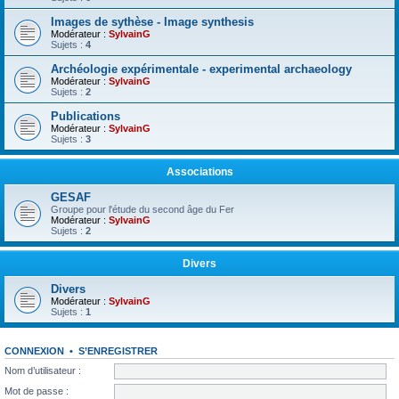
Images de sythèse - Image synthesis
Modérateur :
SylvainG
Sujets :
4
Archéologie expérimentale - experimental archaeology
Modérateur :
SylvainG
Sujets :
2
Publications
Modérateur :
SylvainG
Sujets :
3
Associations
GESAF
Groupe pour l'étude du second âge du Fer
Modérateur :
SylvainG
Sujets :
2
Divers
Divers
Modérateur :
SylvainG
Sujets :
1
CONNEXION
•
S’ENREGISTRER
Nom d’utilisateur :
Mot de passe :