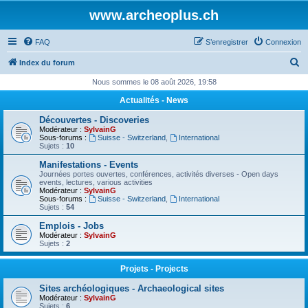
www.archeoplus.ch
FAQ
S’enregistrer
Connexion
R
Index du forum
e
Nous sommes le 08 août 2026, 19:58
c
Actualités - News
h
Découvertes - Discoveries
e
Modérateur :
SylvainG
Sous-forums :
Suisse - Switzerland
,
International
r
Sujets :
10
c
Manifestations - Events
Journées portes ouvertes, conférences, activités diverses - Open days
h
events, lectures, various activities
Modérateur :
SylvainG
e
Sous-forums :
Suisse - Switzerland
,
International
Sujets :
54
r
Emplois - Jobs
Modérateur :
SylvainG
Sujets :
2
Projets - Projects
Sites archéologiques - Archaeological sites
Modérateur :
SylvainG
Sujets :
6