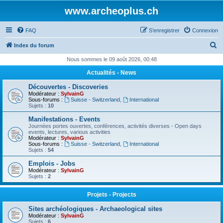
www.archeoplus.ch
FAQ
S’enregistrer
Connexion
R
Index du forum
e
Nous sommes le 09 août 2026, 00:48
c
Actualités - News
h
Découvertes - Discoveries
e
Modérateur :
SylvainG
Sous-forums :
Suisse - Switzerland
,
International
r
Sujets :
10
c
Manifestations - Events
Journées portes ouvertes, conférences, activités diverses - Open days
h
events, lectures, various activities
Modérateur :
SylvainG
e
Sous-forums :
Suisse - Switzerland
,
International
Sujets :
54
r
Emplois - Jobs
Modérateur :
SylvainG
Sujets :
2
Projets - Projects
Sites archéologiques - Archaeological sites
Modérateur :
SylvainG
Sujets :
6