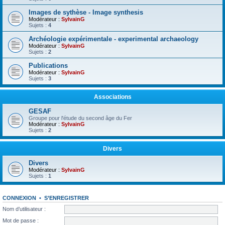
Images de sythèse - Image synthesis
Modérateur :
SylvainG
Sujets :
4
Archéologie expérimentale - experimental archaeology
Modérateur :
SylvainG
Sujets :
2
Publications
Modérateur :
SylvainG
Sujets :
3
Associations
GESAF
Groupe pour l'étude du second âge du Fer
Modérateur :
SylvainG
Sujets :
2
Divers
Divers
Modérateur :
SylvainG
Sujets :
1
CONNEXION
•
S’ENREGISTRER
Nom d’utilisateur :
Mot de passe :