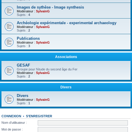
Images de sythèse - Image synthesis
Modérateur :
SylvainG
Sujets :
4
Archéologie expérimentale - experimental archaeology
Modérateur :
SylvainG
Sujets :
2
Publications
Modérateur :
SylvainG
Sujets :
3
Associations
GESAF
Groupe pour l'étude du second âge du Fer
Modérateur :
SylvainG
Sujets :
2
Divers
Divers
Modérateur :
SylvainG
Sujets :
1
CONNEXION
•
S’ENREGISTRER
Nom d’utilisateur :
Mot de passe :