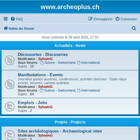
www.archeoplus.ch
FAQ
S’enregistrer
Connexion
R
Index du forum
e
Nous sommes le 09 août 2026, 17:31
c
Actualités - News
h
Découvertes - Discoveries
e
Modérateur :
SylvainG
Sous-forums :
Suisse - Switzerland
,
International
r
Sujets :
10
c
Manifestations - Events
Journées portes ouvertes, conférences, activités diverses - Open days
h
events, lectures, various activities
Modérateur :
SylvainG
e
Sous-forums :
Suisse - Switzerland
,
International
Sujets :
54
r
Emplois - Jobs
Modérateur :
SylvainG
Sujets :
2
Projets - Projects
Sites archéologiques - Archaeological sites
Modérateur :
SylvainG
Sujets :
6