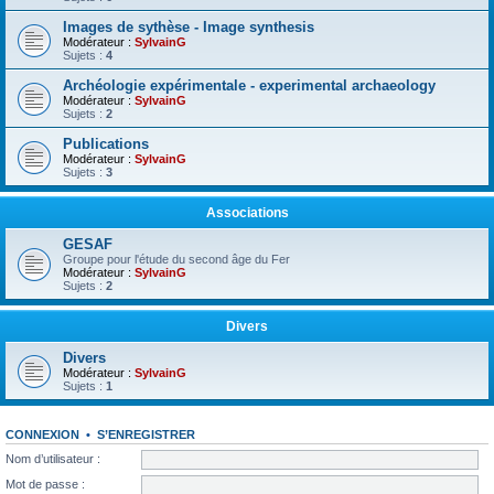
Images de sythèse - Image synthesis
Modérateur :
SylvainG
Sujets :
4
Archéologie expérimentale - experimental archaeology
Modérateur :
SylvainG
Sujets :
2
Publications
Modérateur :
SylvainG
Sujets :
3
Associations
GESAF
Groupe pour l'étude du second âge du Fer
Modérateur :
SylvainG
Sujets :
2
Divers
Divers
Modérateur :
SylvainG
Sujets :
1
CONNEXION
•
S’ENREGISTRER
Nom d’utilisateur :
Mot de passe :