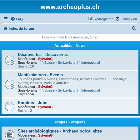
www.archeoplus.ch
FAQ
S’enregistrer
Connexion
R
Index du forum
e
Nous sommes le 09 août 2026, 17:26
c
Actualités - News
h
Découvertes - Discoveries
e
Modérateur :
SylvainG
Sous-forums :
Suisse - Switzerland
,
International
r
Sujets :
10
c
Manifestations - Events
Journées portes ouvertes, conférences, activités diverses - Open days
h
events, lectures, various activities
Modérateur :
SylvainG
e
Sous-forums :
Suisse - Switzerland
,
International
Sujets :
54
r
Emplois - Jobs
Modérateur :
SylvainG
Sujets :
2
Projets - Projects
Sites archéologiques - Archaeological sites
Modérateur :
SylvainG
Sujets :
6