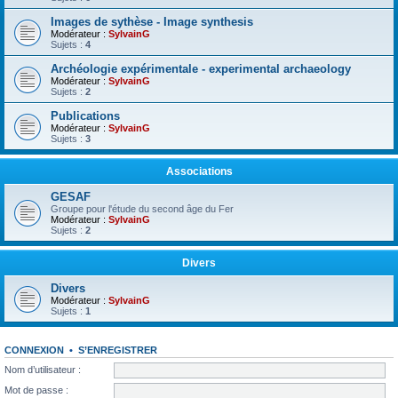
Images de sythèse - Image synthesis
Modérateur :
SylvainG
Sujets :
4
Archéologie expérimentale - experimental archaeology
Modérateur :
SylvainG
Sujets :
2
Publications
Modérateur :
SylvainG
Sujets :
3
Associations
GESAF
Groupe pour l'étude du second âge du Fer
Modérateur :
SylvainG
Sujets :
2
Divers
Divers
Modérateur :
SylvainG
Sujets :
1
CONNEXION
•
S’ENREGISTRER
Nom d’utilisateur :
Mot de passe :