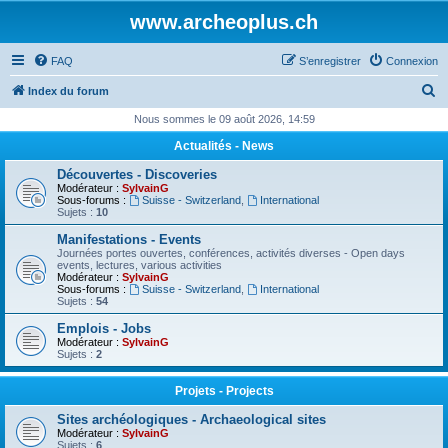
www.archeoplus.ch
FAQ
S’enregistrer
Connexion
R
Index du forum
e
Nous sommes le 09 août 2026, 14:59
c
Actualités - News
h
Découvertes - Discoveries
e
Modérateur :
SylvainG
Sous-forums :
Suisse - Switzerland
,
International
r
Sujets :
10
c
Manifestations - Events
Journées portes ouvertes, conférences, activités diverses - Open days
h
events, lectures, various activities
Modérateur :
SylvainG
e
Sous-forums :
Suisse - Switzerland
,
International
Sujets :
54
r
Emplois - Jobs
Modérateur :
SylvainG
Sujets :
2
Projets - Projects
Sites archéologiques - Archaeological sites
Modérateur :
SylvainG
Sujets :
6