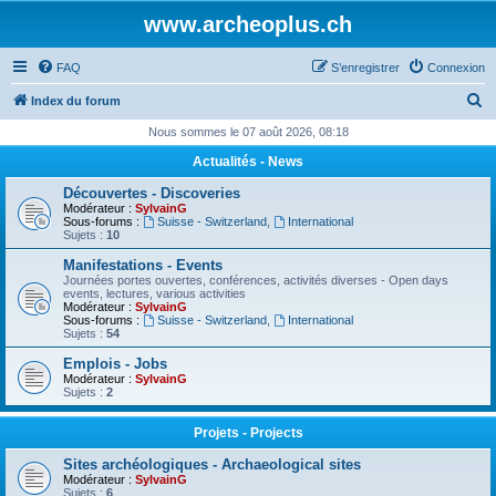
www.archeoplus.ch
FAQ
S’enregistrer
Connexion
R
Index du forum
e
Nous sommes le 07 août 2026, 08:18
c
Actualités - News
h
Découvertes - Discoveries
e
Modérateur :
SylvainG
Sous-forums :
Suisse - Switzerland
,
International
r
Sujets :
10
c
Manifestations - Events
Journées portes ouvertes, conférences, activités diverses - Open days
h
events, lectures, various activities
Modérateur :
SylvainG
e
Sous-forums :
Suisse - Switzerland
,
International
Sujets :
54
r
Emplois - Jobs
Modérateur :
SylvainG
Sujets :
2
Projets - Projects
Sites archéologiques - Archaeological sites
Modérateur :
SylvainG
Sujets :
6