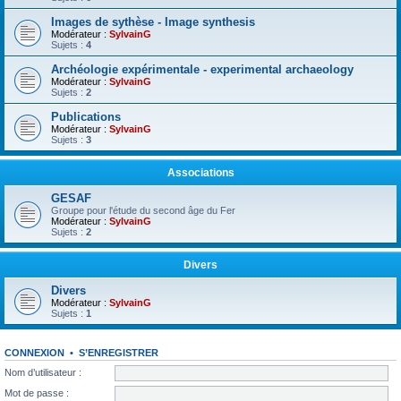
Images de sythèse - Image synthesis
Modérateur :
SylvainG
Sujets :
4
Archéologie expérimentale - experimental archaeology
Modérateur :
SylvainG
Sujets :
2
Publications
Modérateur :
SylvainG
Sujets :
3
Associations
GESAF
Groupe pour l'étude du second âge du Fer
Modérateur :
SylvainG
Sujets :
2
Divers
Divers
Modérateur :
SylvainG
Sujets :
1
CONNEXION
•
S’ENREGISTRER
Nom d’utilisateur :
Mot de passe :