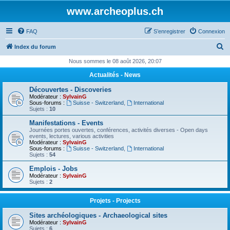
www.archeoplus.ch
FAQ
S’enregistrer
Connexion
R
Index du forum
e
Nous sommes le 08 août 2026, 20:07
c
Actualités - News
h
Découvertes - Discoveries
e
Modérateur :
SylvainG
Sous-forums :
Suisse - Switzerland
,
International
r
Sujets :
10
c
Manifestations - Events
Journées portes ouvertes, conférences, activités diverses - Open days
h
events, lectures, various activities
Modérateur :
SylvainG
e
Sous-forums :
Suisse - Switzerland
,
International
Sujets :
54
r
Emplois - Jobs
Modérateur :
SylvainG
Sujets :
2
Projets - Projects
Sites archéologiques - Archaeological sites
Modérateur :
SylvainG
Sujets :
6