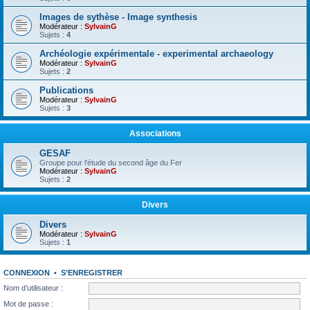
Images de sythèse - Image synthesis
Modérateur :
SylvainG
Sujets :
4
Archéologie expérimentale - experimental archaeology
Modérateur :
SylvainG
Sujets :
2
Publications
Modérateur :
SylvainG
Sujets :
3
Associations
GESAF
Groupe pour l'étude du second âge du Fer
Modérateur :
SylvainG
Sujets :
2
Divers
Divers
Modérateur :
SylvainG
Sujets :
1
CONNEXION
•
S’ENREGISTRER
Nom d’utilisateur :
Mot de passe :