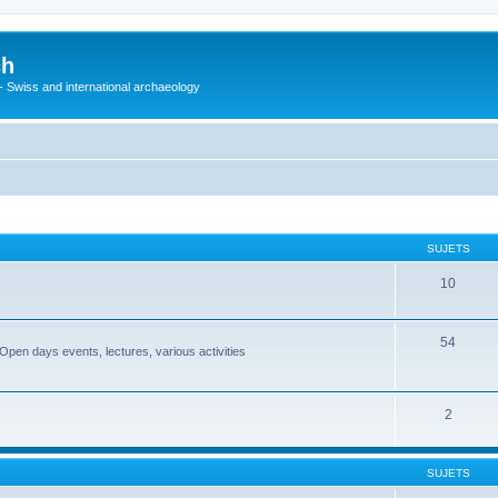
ch
 - Swiss and international archaeology
SUJETS
10
54
Open days events, lectures, various activities
2
SUJETS