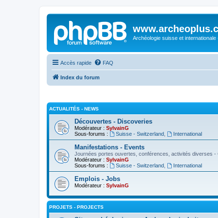
www.archeoplus.
Archéologie suisse et internationale
Accès rapide
FAQ
Index du forum
ACTUALITÉS - NEWS
Découvertes - Discoveries
Modérateur :
SylvainG
Sous-forums :
Suisse - Switzerland
,
International
Manifestations - Events
Journées portes ouvertes, conférences, activités diverses - 
Modérateur :
SylvainG
Sous-forums :
Suisse - Switzerland
,
International
Emplois - Jobs
Modérateur :
SylvainG
PROJETS - PROJECTS