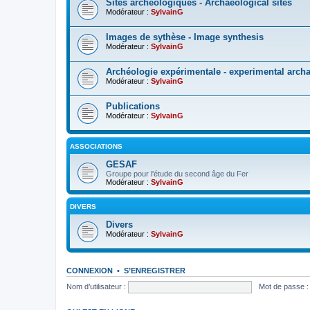
Sites archéologiques - Archaeological sites
Modérateur :
SylvainG
Images de sythèse - Image synthesis
Modérateur :
SylvainG
Archéologie expérimentale - experimental arch
Modérateur :
SylvainG
Publications
Modérateur :
SylvainG
ASSOCIATIONS
GESAF
Groupe pour l'étude du second âge du Fer
Modérateur :
SylvainG
DIVERS
Divers
Modérateur :
SylvainG
CONNEXION
•
S’ENREGISTRER
Nom d’utilisateur :
Mot de passe :