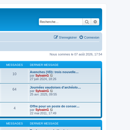
Rechercher
Recherche avancé
S’enregistrer
Connexion
Nous sommes le 07 août 2026, 17:54
MESSAGES
DERNIER MESSAGE
Avenches (VD): trois nouvelle…
10
V
par
SylvainG
o
27 juin 2024, 18:26
i
r
Journées vaudoises d'archéolo…
64
l
V
par
SylvainG
e
o
25 avr. 2025, 09:55
d
i
e
r
r
l
Offre pour un poste de conser…
n
4
e
V
par
SylvainG
i
d
o
22 mai 2011, 17:49
e
e
i
r
r
r
m
n
l
MESSAGES
DERNIER MESSAGE
e
i
e
s
e