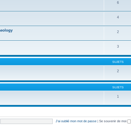
6
4
aeology
2
3
SUJETS
2
SUJETS
1
J’ai oublié mon mot de passe
|
Se souvenir de moi