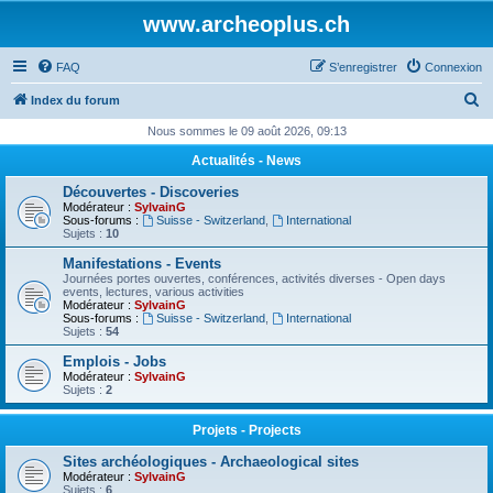
www.archeoplus.ch
FAQ
S’enregistrer
Connexion
R
Index du forum
e
Nous sommes le 09 août 2026, 09:13
c
Actualités - News
h
Découvertes - Discoveries
e
Modérateur :
SylvainG
Sous-forums :
Suisse - Switzerland
,
International
r
Sujets :
10
c
Manifestations - Events
Journées portes ouvertes, conférences, activités diverses - Open days
h
events, lectures, various activities
Modérateur :
SylvainG
e
Sous-forums :
Suisse - Switzerland
,
International
Sujets :
54
r
Emplois - Jobs
Modérateur :
SylvainG
Sujets :
2
Projets - Projects
Sites archéologiques - Archaeological sites
Modérateur :
SylvainG
Sujets :
6