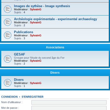
Images de sythèse - Image synthesis
Modérateur :
SylvainG
Sujets :
4
Archéologie expérimentale - experimental archaeology
Modérateur :
SylvainG
Sujets :
2
Publications
Modérateur :
SylvainG
Sujets :
3
Associations
GESAF
Groupe pour l'étude du second âge du Fer
Modérateur :
SylvainG
Sujets :
2
Divers
Divers
Modérateur :
SylvainG
Sujets :
1
CONNEXION
•
S’ENREGISTRER
Nom d’utilisateur :
Mot de passe :