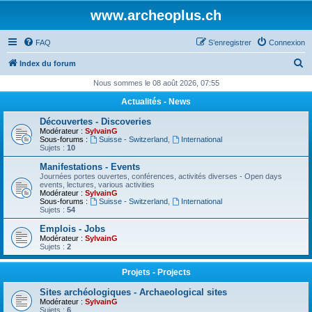
www.archeoplus.ch
FAQ
S’enregistrer
Connexion
R
Index du forum
e
Nous sommes le 08 août 2026, 07:55
c
Actualités - News
h
Découvertes - Discoveries
e
Modérateur :
SylvainG
Sous-forums :
Suisse - Switzerland
,
International
r
Sujets :
10
c
Manifestations - Events
Journées portes ouvertes, conférences, activités diverses - Open days
h
events, lectures, various activities
Modérateur :
SylvainG
e
Sous-forums :
Suisse - Switzerland
,
International
Sujets :
54
r
Emplois - Jobs
Modérateur :
SylvainG
Sujets :
2
Projets - Projects
Sites archéologiques - Archaeological sites
Modérateur :
SylvainG
Sujets :
6