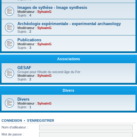
Images de sythèse - Image synthesis
Modérateur :
SylvainG
Sujets :
4
Archéologie expérimentale - experimental archaeology
Modérateur :
SylvainG
Sujets :
2
Publications
Modérateur :
SylvainG
Sujets :
3
Associations
GESAF
Groupe pour l'étude du second âge du Fer
Modérateur :
SylvainG
Sujets :
2
Divers
Divers
Modérateur :
SylvainG
Sujets :
1
CONNEXION
•
S’ENREGISTRER
Nom d’utilisateur :
Mot de passe :