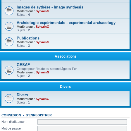
Images de sythèse - Image synthesis
Modérateur :
SylvainG
Sujets :
4
Archéologie expérimentale - experimental archaeology
Modérateur :
SylvainG
Sujets :
2
Publications
Modérateur :
SylvainG
Sujets :
3
Associations
GESAF
Groupe pour l'étude du second âge du Fer
Modérateur :
SylvainG
Sujets :
2
Divers
Divers
Modérateur :
SylvainG
Sujets :
1
CONNEXION
•
S’ENREGISTRER
Nom d’utilisateur :
Mot de passe :