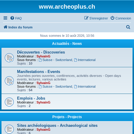
www.archeoplus.ch
FAQ
S’enregistrer
Connexion
R
Index du forum
e
Nous sommes le 10 août 2026, 10:56
c
Actualités - News
h
Découvertes - Discoveries
e
Modérateur :
SylvainG
Sous-forums :
Suisse - Switzerland
,
International
r
Sujets :
10
c
Manifestations - Events
Journées portes ouvertes, conférences, activités diverses - Open days
h
events, lectures, various activities
Modérateur :
SylvainG
e
Sous-forums :
Suisse - Switzerland
,
International
Sujets :
54
r
Emplois - Jobs
Modérateur :
SylvainG
Sujets :
2
Projets - Projects
Sites archéologiques - Archaeological sites
Modérateur :
SylvainG
Sujets :
6