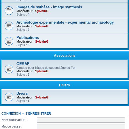
Images de sythèse - Image synthesis
Modérateur :
SylvainG
Sujets :
4
Archéologie expérimentale - experimental archaeology
Modérateur :
SylvainG
Sujets :
2
Publications
Modérateur :
SylvainG
Sujets :
3
Associations
GESAF
Groupe pour l'étude du second âge du Fer
Modérateur :
SylvainG
Sujets :
2
Divers
Divers
Modérateur :
SylvainG
Sujets :
1
CONNEXION
•
S’ENREGISTRER
Nom d’utilisateur :
Mot de passe :