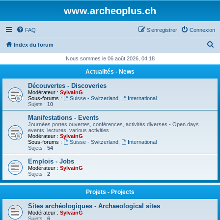
www.archeoplus.ch
FAQ
S’enregistrer
Connexion
R
Index du forum
e
Nous sommes le 06 août 2026, 04:18
c
Actualités - News
h
Découvertes - Discoveries
e
Modérateur :
SylvainG
Sous-forums :
Suisse - Switzerland
,
International
r
Sujets :
10
c
Manifestations - Events
Journées portes ouvertes, conférences, activités diverses - Open days
h
events, lectures, various activities
Modérateur :
SylvainG
e
Sous-forums :
Suisse - Switzerland
,
International
Sujets :
54
r
Emplois - Jobs
Modérateur :
SylvainG
Sujets :
2
Projets - Projects
Sites archéologiques - Archaeological sites
Modérateur :
SylvainG
Sujets :
6