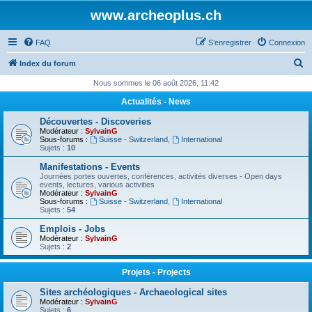
www.archeoplus.ch
FAQ
S’enregistrer
Connexion
R
Index du forum
e
Nous sommes le 06 août 2026, 11:42
c
Actualités - News
h
Découvertes - Discoveries
e
Modérateur :
SylvainG
Sous-forums :
Suisse - Switzerland
,
International
r
Sujets :
10
c
Manifestations - Events
Journées portes ouvertes, conférences, activités diverses - Open days
h
events, lectures, various activities
Modérateur :
SylvainG
e
Sous-forums :
Suisse - Switzerland
,
International
Sujets :
54
r
Emplois - Jobs
Modérateur :
SylvainG
Sujets :
2
Projets - Projects
Sites archéologiques - Archaeological sites
Modérateur :
SylvainG
Sujets :
6