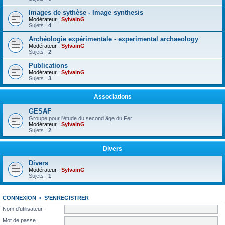
Images de sythèse - Image synthesis
Modérateur :
SylvainG
Sujets :
4
Archéologie expérimentale - experimental archaeology
Modérateur :
SylvainG
Sujets :
2
Publications
Modérateur :
SylvainG
Sujets :
3
Associations
GESAF
Groupe pour l'étude du second âge du Fer
Modérateur :
SylvainG
Sujets :
2
Divers
Divers
Modérateur :
SylvainG
Sujets :
1
CONNEXION
•
S’ENREGISTRER
Nom d’utilisateur :
Mot de passe :