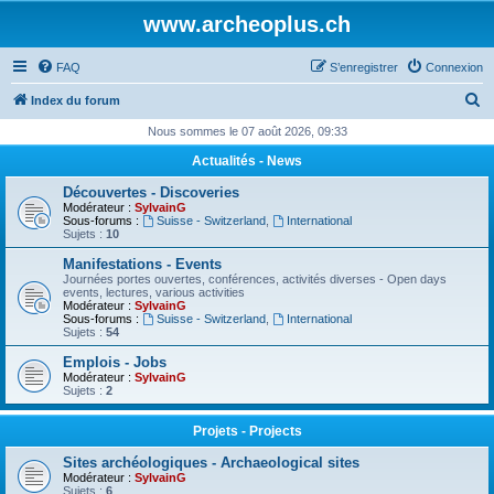
www.archeoplus.ch
FAQ
S’enregistrer
Connexion
R
Index du forum
e
Nous sommes le 07 août 2026, 09:33
c
Actualités - News
h
Découvertes - Discoveries
e
Modérateur :
SylvainG
Sous-forums :
Suisse - Switzerland
,
International
r
Sujets :
10
c
Manifestations - Events
Journées portes ouvertes, conférences, activités diverses - Open days
h
events, lectures, various activities
Modérateur :
SylvainG
e
Sous-forums :
Suisse - Switzerland
,
International
Sujets :
54
r
Emplois - Jobs
Modérateur :
SylvainG
Sujets :
2
Projets - Projects
Sites archéologiques - Archaeological sites
Modérateur :
SylvainG
Sujets :
6