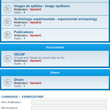
Images de sythèse - Image synthesis
Modérateur :
SylvainG
Sujets :
4
Archéologie expérimentale - experimental archaeology
Modérateur :
SylvainG
Sujets :
2
Publications
Modérateur :
SylvainG
Sujets :
3
Associations
GESAF
Groupe pour l'étude du second âge du Fer
Modérateur :
SylvainG
Sujets :
2
Divers
Divers
Modérateur :
SylvainG
Sujets :
1
CONNEXION
•
S’ENREGISTRER
Nom d’utilisateur :
Mot de passe :