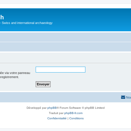
ch
 - Swiss and international archaeology
iée via votre panneau
enregistrement.
Nou
Développé par
phpBB
® Forum Software © phpBB Limited
Traduit par
phpBB-fr.com
Confidentialité
|
Conditions