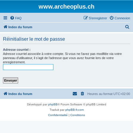
www.archeoplus.ch
FAQ
S’enregistrer
Connexion
R
Index du forum
e
Réinitialiser le mot de passse
c
h
Adresse courriel :
Adresse courriel associée à votre compte. Si vous ne l’avez pas modifiée via votre
e
panneau d’utilisateur, il s’agit de l’adresse que vous avez fournie lors de votre
enregistrement.
r
c
h
e
r
Index du forum
Heures au format
UTC+02:00
Développé par
phpBB
® Forum Software © phpBB Limited
Traduit par
phpBB-fr.com
Confidentialité
|
Conditions