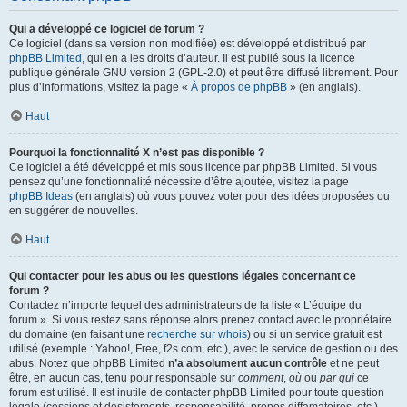
Qui a développé ce logiciel de forum ?
Ce logiciel (dans sa version non modifiée) est développé et distribué par
phpBB Limited
, qui en a les droits d’auteur. Il est publié sous la licence
publique générale GNU version 2 (GPL-2.0) et peut être diffusé librement. Pour
plus d’informations, visitez la page «
À propos de phpBB
» (en anglais).
Haut
Pourquoi la fonctionnalité X n’est pas disponible ?
Ce logiciel a été développé et mis sous licence par phpBB Limited. Si vous
pensez qu’une fonctionnalité nécessite d’être ajoutée, visitez la page
phpBB Ideas
(en anglais) où vous pouvez voter pour des idées proposées ou
en suggérer de nouvelles.
Haut
Qui contacter pour les abus ou les questions légales concernant ce
forum ?
Contactez n’importe lequel des administrateurs de la liste « L’équipe du
forum ». Si vous restez sans réponse alors prenez contact avec le propriétaire
du domaine (en faisant une
recherche sur whois
) ou si un service gratuit est
utilisé (exemple : Yahoo!, Free, f2s.com, etc.), avec le service de gestion ou des
abus. Notez que phpBB Limited
n’a absolument aucun contrôle
et ne peut
être, en aucun cas, tenu pour responsable sur
comment
,
où
ou
par qui
ce
forum est utilisé. Il est inutile de contacter phpBB Limited pour toute question