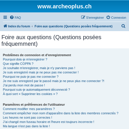
www.archeoplus.ch
FAQ
S’enregistrer
Connexion
R
Index du forum
Foire aux questions (Questions posées fréquemment)
e
Foire aux questions (Questions posées
c
fréquemment)
h
e
Problèmes de connexion et d’enregistrement
Pourquoi dois-je m’enregistrer ?
r
Que signifie COPPA ?
c
Je souhaite m’enregistrer, mais je n’y parviens pas !
Je suis enregistré mais je ne peux pas me connecter !
h
Pourquoi ne puis-je pas me connecter ?
Je me suis enregistré par le passé mais je ne peux plus me connecter ?!
e
J’ai perdu mon mot de passe !
r
Pourquoi suis-je automatiquement déconnecté ?
À quoi sert « Supprimer les cookies » ?
Paramètres et préférences de l’utilisateur
Comment modifier mes paramètres ?
Comment empêcher mon nom d’apparaître dans la liste des membres connectés ?
Les heures ne sont pas correctes !
J’ai changé mon fuseau horaire et l’heure est toujours incorrecte !
Ma langue n’est pas dans la liste !