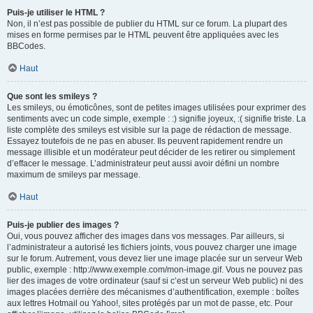
Puis-je utiliser le HTML ?
Non, il n’est pas possible de publier du HTML sur ce forum. La plupart des
mises en forme permises par le HTML peuvent être appliquées avec les
BBCodes.
Haut
Que sont les smileys ?
Les smileys, ou émoticônes, sont de petites images utilisées pour exprimer des
sentiments avec un code simple, exemple : :) signifie joyeux, :( signifie triste. La
liste complète des smileys est visible sur la page de rédaction de message.
Essayez toutefois de ne pas en abuser. Ils peuvent rapidement rendre un
message illisible et un modérateur peut décider de les retirer ou simplement
d’effacer le message. L’administrateur peut aussi avoir défini un nombre
maximum de smileys par message.
Haut
Puis-je publier des images ?
Oui, vous pouvez afficher des images dans vos messages. Par ailleurs, si
l’administrateur a autorisé les fichiers joints, vous pouvez charger une image
sur le forum. Autrement, vous devez lier une image placée sur un serveur Web
public, exemple : http://www.exemple.com/mon-image.gif. Vous ne pouvez pas
lier des images de votre ordinateur (sauf si c’est un serveur Web public) ni des
images placées derrière des mécanismes d’authentification, exemple : boîtes
aux lettres Hotmail ou Yahoo!, sites protégés par un mot de passe, etc. Pour