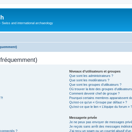
ch
 - Swiss and international archaeology
réquemment)
s fréquemment)
Niveaux d’utilisateurs et groupes
Que sont les administrateurs ?
Que sont les modérateurs ?
Que sont les groupes d’utilisateurs ?
Où trouver la liste des groupes d’utilisateur
Comment devenir chef de groupe ?
 ?!
Pourquoi certains membres apparaissent dan
Qu’est-ce qu’un « Groupe par défaut » ?
Qu’est-ce que le lien « L’équipe du forum » 
Messagerie privée
Je ne peux pas envoyer de messages privé
Je reçois sans arrêt des messages indésira
 connectés ?
J’ai reçu un spam ou un courriel abusif d’u