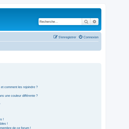
Rechercher
Recherche avancé
S’enregistrer
Connexion
s et comment les rejoindre ?
s une couleur différente ?
?
s !
bles !
n membre de ce forum !