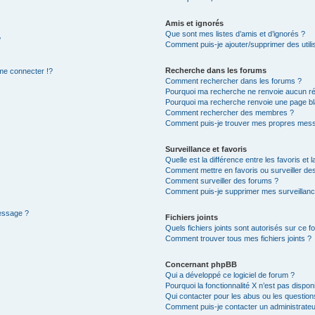
Amis et ignorés
Que sont mes listes d’amis et d’ignorés ?
?
Comment puis-je ajouter/supprimer des utilis
Recherche dans les forums
e connecter !?
Comment rechercher dans les forums ?
Pourquoi ma recherche ne renvoie aucun ré
Pourquoi ma recherche renvoie une page bl
Comment rechercher des membres ?
Comment puis-je trouver mes propres mess
Surveillance et favoris
Quelle est la différence entre les favoris et l
Comment mettre en favoris ou surveiller des
Comment surveiller des forums ?
Comment puis-je supprimer mes surveillanc
message ?
Fichiers joints
Quels fichiers joints sont autorisés sur ce f
Comment trouver tous mes fichiers joints ?
Concernant phpBB
Qui a développé ce logiciel de forum ?
Pourquoi la fonctionnalité X n’est pas dispon
Qui contacter pour les abus ou les questio
Comment puis-je contacter un administrateu