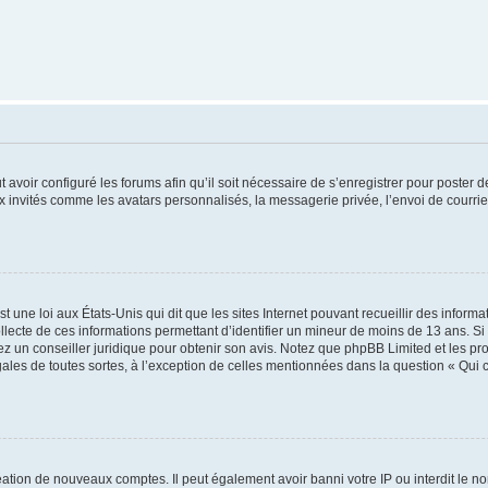
t avoir configuré les forums afin qu’il soit nécessaire de s’enregistrer pour poster
x invités comme les avatars personnalisés, la messagerie privée, l’envoi de courri
t une loi aux États-Unis qui dit que les sites Internet pouvant recueillir des infor
ollecte de ces informations permettant d’identifier un mineur de moins de 13 ans. S
tez un conseiller juridique pour obtenir son avis. Notez que phpBB Limited et les pr
gales de toutes sortes, à l’exception de celles mentionnées dans la question « Qui
réation de nouveaux comptes. Il peut également avoir banni votre IP ou interdit le no