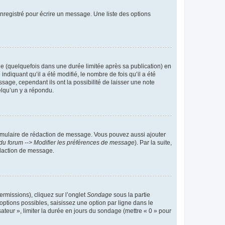
nregistré pour écrire un message. Une liste des options
 (quelquefois dans une durée limitée après sa publication) en
iquant qu’il a été modifié, le nombre de fois qu’il a été
sage, cependant ils ont la possibilité de laisser une note
elqu’un y a répondu.
rmulaire de rédaction de message. Vous pouvez aussi ajouter
du forum --> Modifier les préférences de message
). Par la suite,
daction de message.
ermissions), cliquez sur l’onglet
Sondage
sous la partie
ptions possibles, saisissez une option par ligne dans le
ateur », limiter la durée en jours du sondage (mettre « 0 » pour