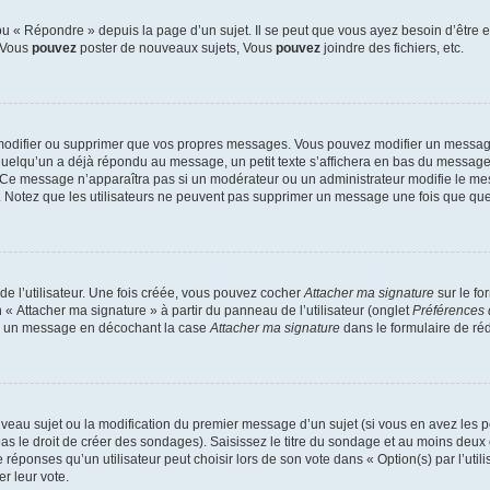
 « Répondre » depuis la page d’un sujet. Il se peut que vous ayez besoin d’être e
: Vous
pouvez
poster de nouveaux sujets, Vous
pouvez
joindre des fichiers, etc.
modifier ou supprimer que vos propres messages. Vous pouvez modifier un message
lqu’un a déjà répondu au message, un petit texte s’affichera en bas du message ind
n. Ce message n’apparaîtra pas si un modérateur ou un administrateur modifie le mes
ive. Notez que les utilisateurs ne peuvent pas supprimer un message une fois que qu
e l’utilisateur. Une fois créée, vous pouvez cocher
Attacher ma signature
sur le fo
 « Attacher ma signature » à partir du panneau de l’utilisateur (onglet
Préférences 
 à un message en décochant la case
Attacher ma signature
dans le formulaire de ré
ouveau sujet ou la modification du premier message d’un sujet (si vous en avez les p
 le droit de créer des sondages). Saisissez le titre du sondage et au moins deux o
onses qu’un utilisateur peut choisir lors de son vote dans « Option(s) par l’utilis
er leur vote.