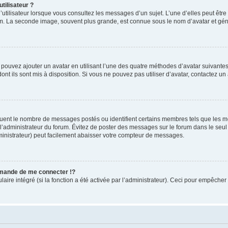
tilisateur ?
utilisateur lorsque vous consultez les messages d’un sujet. L’une d’elles peut êtr
rum. La seconde image, souvent plus grande, est connue sous le nom d’avatar et 
s pouvez ajouter un avatar en utilisant l’une des quatre méthodes d’avatar suivantes 
ont ils sont mis à disposition. Si vous ne pouvez pas utiliser d’avatar, contactez un
iquent le nombre de messages postés ou identifient certains membres tels que les 
ar l’administrateur du forum. Évitez de poster des messages sur le forum dans le seu
ministrateur) peut facilement abaisser votre compteur de messages.
mande de me connecter !?
re intégré (si la fonction a été activée par l’administrateur). Ceci pour empêcher l’u