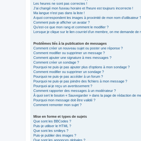
Les heures ne sont pas correctes !
J’ai changé mon fuseau horaire et l’heure est toujours incorrecte !
Ma langue n’est pas dans la liste !
A quoi correspondent les images à proximité de mon nom d’utilisateur 
Comment puis-je afficher un avatar ?
Qu’est-ce que mon rang et comment le modifier ?
Lorsque je clique sur le lien
courriel
d’un membre, on me demande de m
Problèmes liés à la publication de messages
Comment créer un nouveau sujet ou poster une réponse ?
Comment modifier ou supprimer un message ?
Comment ajouter une signature à mes messages ?
Comment créer un sondage ?
Pourquoi ne puis-je pas ajouter plus d’options à mon sondage ?
Comment modifier ou supprimer un sondage ?
Pourquoi ne puis-je pas accéder à un forum ?
Pourquoi ne puis-je pas joindre des fichiers à mon message ?
Pourquoi ai-je reçu un avertissement ?
Comment rapporter des messages à un modérateur ?
À quoi sert le bouton « Sauvegarder » dans la page de rédaction de 
Pourquoi mon message doit être validé ?
Comment remonter mon sujet ?
Mise en forme et types de sujets
Que sont les BBCodes ?
Puis-je utiliser le HTML ?
Que sont les smileys ?
Puis-je publier des images ?
Que sont les annonces globales ?