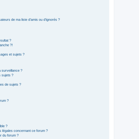
ateurs de ma liste d’amis ou d’ignorés ?
sultat ?
anche ?!
ages et sujets ?
a surveillance ?
 sujets ?
es de sujets ?
orum ?
ible ?
ns légales concernant ce forum ?
r du forum ?