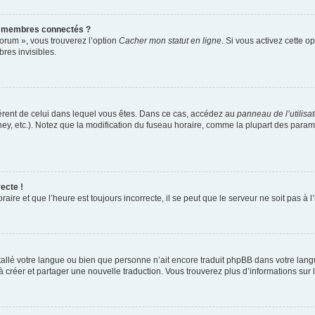
s membres connectés ?
forum », vous trouverez l’option
Cacher mon statut en ligne
. Si vous activez cette o
es invisibles.
ifférent de celui dans lequel vous êtes. Dans ce cas, accédez au
panneau de l’utilisa
ney, etc.). Notez que la modification du fuseau horaire, comme la plupart des para
ecte !
aire et que l’heure est toujours incorrecte, il se peut que le serveur ne soit pas à
installé votre langue ou bien que personne n’ait encore traduit phpBB dans votre l
s à créer et partager une nouvelle traduction. Vous trouverez plus d’informations sur l