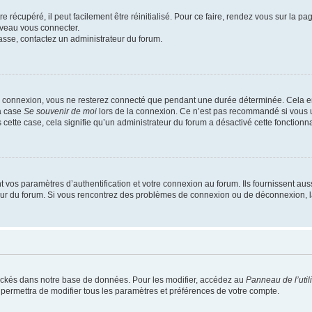
 récupéré, il peut facilement être réinitialisé. Pour ce faire, rendez vous sur la p
uveau vous connecter.
passe, contactez un administrateur du forum.
e connexion, vous ne resterez connecté que pendant une durée déterminée. Cela em
la case
Se souvenir de moi
lors de la connexion. Ce n’est pas recommandé si vous u
s cette case, cela signifie qu’un administrateur du forum a désactivé cette fonctionna
os paramètres d’authentification et votre connexion au forum. Ils fournissent aussi
teur du forum. Si vous rencontrez des problèmes de connexion ou de déconnexion, l
ockés dans notre base de données. Pour les modifier, accédez au
Panneau de l’util
 permettra de modifier tous les paramètres et préférences de votre compte.