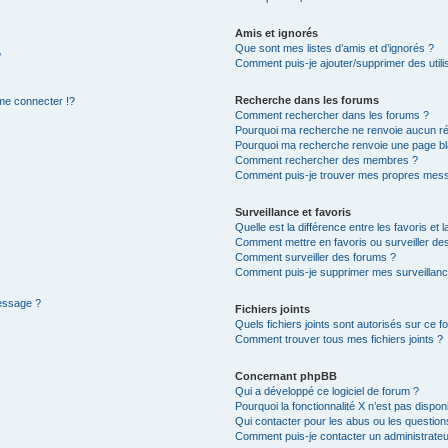
Amis et ignorés
Que sont mes listes d’amis et d’ignorés ?
?
Comment puis-je ajouter/supprimer des utilis
Recherche dans les forums
e connecter !?
Comment rechercher dans les forums ?
Pourquoi ma recherche ne renvoie aucun ré
Pourquoi ma recherche renvoie une page bl
Comment rechercher des membres ?
Comment puis-je trouver mes propres mess
Surveillance et favoris
Quelle est la différence entre les favoris et l
Comment mettre en favoris ou surveiller des
Comment surveiller des forums ?
Comment puis-je supprimer mes surveillanc
message ?
Fichiers joints
Quels fichiers joints sont autorisés sur ce f
Comment trouver tous mes fichiers joints ?
Concernant phpBB
Qui a développé ce logiciel de forum ?
Pourquoi la fonctionnalité X n’est pas dispon
Qui contacter pour les abus ou les questio
Comment puis-je contacter un administrateu