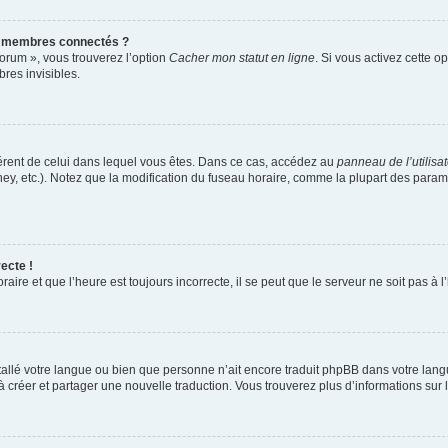
s membres connectés ?
forum », vous trouverez l’option
Cacher mon statut en ligne
. Si vous activez cette o
es invisibles.
ifférent de celui dans lequel vous êtes. Dans ce cas, accédez au
panneau de l’utilisa
ney, etc.). Notez que la modification du fuseau horaire, comme la plupart des para
ecte !
aire et que l’heure est toujours incorrecte, il se peut que le serveur ne soit pas à
installé votre langue ou bien que personne n’ait encore traduit phpBB dans votre l
s à créer et partager une nouvelle traduction. Vous trouverez plus d’informations sur l