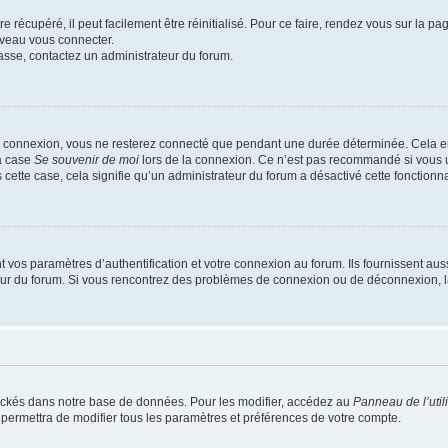
 récupéré, il peut facilement être réinitialisé. Pour ce faire, rendez vous sur la p
uveau vous connecter.
passe, contactez un administrateur du forum.
e connexion, vous ne resterez connecté que pendant une durée déterminée. Cela em
la case
Se souvenir de moi
lors de la connexion. Ce n’est pas recommandé si vous u
s cette case, cela signifie qu’un administrateur du forum a désactivé cette fonctionna
os paramètres d’authentification et votre connexion au forum. Ils fournissent aussi
teur du forum. Si vous rencontrez des problèmes de connexion ou de déconnexion, l
ockés dans notre base de données. Pour les modifier, accédez au
Panneau de l’util
 permettra de modifier tous les paramètres et préférences de votre compte.