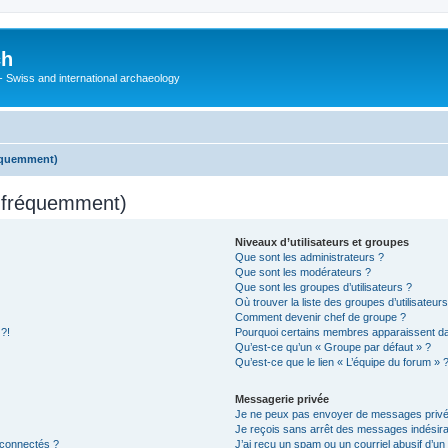
ch
 - Swiss and international archaeology
réquemment)
s fréquemment)
Niveaux d’utilisateurs et groupes
Que sont les administrateurs ?
Que sont les modérateurs ?
Que sont les groupes d’utilisateurs ?
Où trouver la liste des groupes d’utilisateur
Comment devenir chef de groupe ?
 ?!
Pourquoi certains membres apparaissent dan
Qu’est-ce qu’un « Groupe par défaut » ?
Qu’est-ce que le lien « L’équipe du forum » 
Messagerie privée
Je ne peux pas envoyer de messages privé
Je reçois sans arrêt des messages indésira
 connectés ?
J’ai reçu un spam ou un courriel abusif d’u