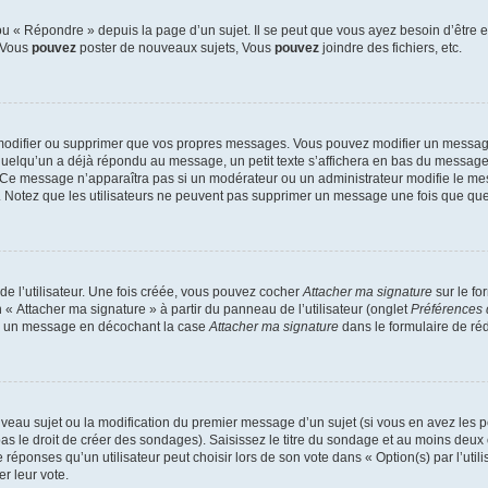
 « Répondre » depuis la page d’un sujet. Il se peut que vous ayez besoin d’être e
: Vous
pouvez
poster de nouveaux sujets, Vous
pouvez
joindre des fichiers, etc.
modifier ou supprimer que vos propres messages. Vous pouvez modifier un message
lqu’un a déjà répondu au message, un petit texte s’affichera en bas du message ind
n. Ce message n’apparaîtra pas si un modérateur ou un administrateur modifie le mes
ive. Notez que les utilisateurs ne peuvent pas supprimer un message une fois que qu
e l’utilisateur. Une fois créée, vous pouvez cocher
Attacher ma signature
sur le fo
 « Attacher ma signature » à partir du panneau de l’utilisateur (onglet
Préférences 
 à un message en décochant la case
Attacher ma signature
dans le formulaire de ré
ouveau sujet ou la modification du premier message d’un sujet (si vous en avez les p
 le droit de créer des sondages). Saisissez le titre du sondage et au moins deux o
onses qu’un utilisateur peut choisir lors de son vote dans « Option(s) par l’utilis
er leur vote.