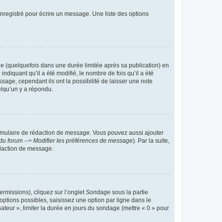
nregistré pour écrire un message. Une liste des options
 (quelquefois dans une durée limitée après sa publication) en
iquant qu’il a été modifié, le nombre de fois qu’il a été
sage, cependant ils ont la possibilité de laisser une note
elqu’un y a répondu.
rmulaire de rédaction de message. Vous pouvez aussi ajouter
du forum --> Modifier les préférences de message
). Par la suite,
daction de message.
ermissions), cliquez sur l’onglet
Sondage
sous la partie
ptions possibles, saisissez une option par ligne dans le
ateur », limiter la durée en jours du sondage (mettre « 0 » pour