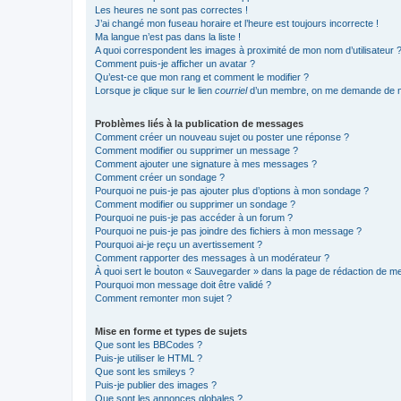
Les heures ne sont pas correctes !
J’ai changé mon fuseau horaire et l’heure est toujours incorrecte !
Ma langue n’est pas dans la liste !
A quoi correspondent les images à proximité de mon nom d’utilisateur 
Comment puis-je afficher un avatar ?
Qu’est-ce que mon rang et comment le modifier ?
Lorsque je clique sur le lien
courriel
d’un membre, on me demande de m
Problèmes liés à la publication de messages
Comment créer un nouveau sujet ou poster une réponse ?
Comment modifier ou supprimer un message ?
Comment ajouter une signature à mes messages ?
Comment créer un sondage ?
Pourquoi ne puis-je pas ajouter plus d’options à mon sondage ?
Comment modifier ou supprimer un sondage ?
Pourquoi ne puis-je pas accéder à un forum ?
Pourquoi ne puis-je pas joindre des fichiers à mon message ?
Pourquoi ai-je reçu un avertissement ?
Comment rapporter des messages à un modérateur ?
À quoi sert le bouton « Sauvegarder » dans la page de rédaction de 
Pourquoi mon message doit être validé ?
Comment remonter mon sujet ?
Mise en forme et types de sujets
Que sont les BBCodes ?
Puis-je utiliser le HTML ?
Que sont les smileys ?
Puis-je publier des images ?
Que sont les annonces globales ?