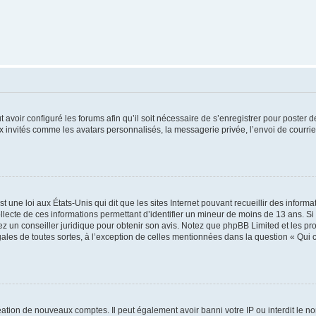
t avoir configuré les forums afin qu’il soit nécessaire de s’enregistrer pour poster
x invités comme les avatars personnalisés, la messagerie privée, l’envoi de courri
t une loi aux États-Unis qui dit que les sites Internet pouvant recueillir des infor
ollecte de ces informations permettant d’identifier un mineur de moins de 13 ans. S
tez un conseiller juridique pour obtenir son avis. Notez que phpBB Limited et les pr
gales de toutes sortes, à l’exception de celles mentionnées dans la question « Qui
réation de nouveaux comptes. Il peut également avoir banni votre IP ou interdit le no