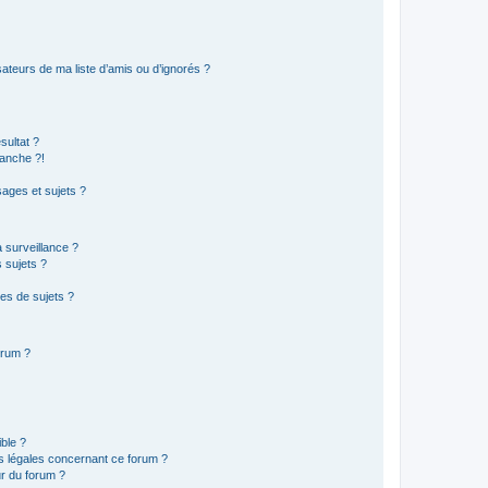
ateurs de ma liste d’amis ou d’ignorés ?
sultat ?
anche ?!
ages et sujets ?
a surveillance ?
 sujets ?
es de sujets ?
orum ?
ible ?
ns légales concernant ce forum ?
r du forum ?