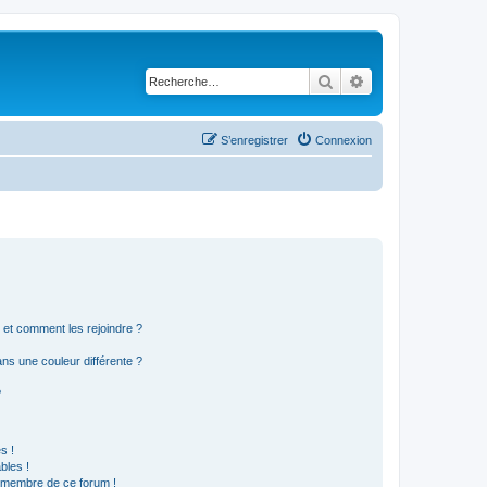
Rechercher
Recherche avancé
S’enregistrer
Connexion
s et comment les rejoindre ?
s une couleur différente ?
?
s !
bles !
n membre de ce forum !