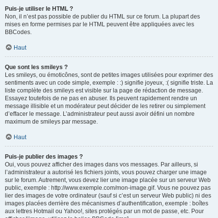
Puis-je utiliser le HTML ?
Non, il n’est pas possible de publier du HTML sur ce forum. La plupart des
mises en forme permises par le HTML peuvent être appliquées avec les
BBCodes.
Haut
Que sont les smileys ?
Les smileys, ou émoticônes, sont de petites images utilisées pour exprimer des
sentiments avec un code simple, exemple : :) signifie joyeux, :( signifie triste. La
liste complète des smileys est visible sur la page de rédaction de message.
Essayez toutefois de ne pas en abuser. Ils peuvent rapidement rendre un
message illisible et un modérateur peut décider de les retirer ou simplement
d’effacer le message. L’administrateur peut aussi avoir défini un nombre
maximum de smileys par message.
Haut
Puis-je publier des images ?
Oui, vous pouvez afficher des images dans vos messages. Par ailleurs, si
l’administrateur a autorisé les fichiers joints, vous pouvez charger une image
sur le forum. Autrement, vous devez lier une image placée sur un serveur Web
public, exemple : http://www.exemple.com/mon-image.gif. Vous ne pouvez pas
lier des images de votre ordinateur (sauf si c’est un serveur Web public) ni des
images placées derrière des mécanismes d’authentification, exemple : boîtes
aux lettres Hotmail ou Yahoo!, sites protégés par un mot de passe, etc. Pour