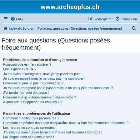
www.archeoplus.ch
FAQ
S’enregistrer
Connexion
R
Index du forum
Foire aux questions (Questions posées fréquemment)
e
Foire aux questions (Questions posées
c
fréquemment)
h
e
Problèmes de connexion et d’enregistrement
Pourquoi dois-je m’enregistrer ?
r
Que signifie COPPA ?
c
Je souhaite m’enregistrer, mais je n’y parviens pas !
Je suis enregistré mais je ne peux pas me connecter !
h
Pourquoi ne puis-je pas me connecter ?
Je me suis enregistré par le passé mais je ne peux plus me connecter ?!
e
J’ai perdu mon mot de passe !
r
Pourquoi suis-je automatiquement déconnecté ?
À quoi sert « Supprimer les cookies » ?
Paramètres et préférences de l’utilisateur
Comment modifier mes paramètres ?
Comment empêcher mon nom d’apparaître dans la liste des membres connectés ?
Les heures ne sont pas correctes !
J’ai changé mon fuseau horaire et l’heure est toujours incorrecte !
Ma langue n’est pas dans la liste !