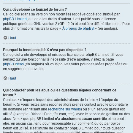
Qui a développé ce logiciel de forum ?
Ce logiciel (dans sa version non modifiée) est développé et distribué par
phpBB Limited
, qui en a les droits d’auteur. Il est publié sous la licence
publique générale GNU version 2 (GPL-2.0) et peut être diffusé librement. Pour
plus d’informations, visitez la page «
À propos de phpBB
» (en anglais).
Haut
Pourquoi la fonctionnalité X n’est pas disponible ?
Ce logiciel a été développé et mis sous licence par phpBB Limited. Si vous
pensez qu’une fonctionnalité nécessite d’être ajoutée, visitez la page
phpBB Ideas
(en anglais) où vous pouvez voter pour des idées proposées ou
en suggérer de nouvelles.
Haut
Qui contacter pour les abus ou les questions légales concernant ce
forum ?
Contactez n’importe lequel des administrateurs de la liste « L’équipe du
forum ». Si vous restez sans réponse alors prenez contact avec le propriétaire
du domaine (en faisant une
recherche sur whois
) ou si un service gratuit est
utilisé (exemple : Yahoo!, Free, f2s.com, etc.), avec le service de gestion ou des
abus. Notez que phpBB Limited
n’a absolument aucun contrôle
et ne peut
être, en aucun cas, tenu pour responsable sur
comment
,
où
ou
par qui
ce
forum est utilisé. Il est inutile de contacter phpBB Limited pour toute question